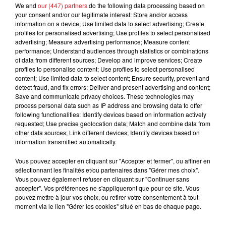
FIL D'ACTUS
We and
our (447) partners
do the following data processing based on
your consent and/or our legitimate interest: Store and/or access
information on a device; Use limited data to select advertising; Create
profiles for personalised advertising; Use profiles to select personalised
advertising; Measure advertising performance; Measure content
performance; Understand audiences through statistics or combinations
of data from different sources; Develop and improve services; Create
profiles to personalise content; Use profiles to select personalised
content; Use limited data to select content; Ensure security, prevent and
detect fraud, and fix errors; Deliver and present advertising and content;
Save and communicate privacy choices. These technologies may
process personal data such as IP address and browsing data to offer
15 juillet 2026
BÉTHUNE: ENQUÊTE POUR HOMICIDE
following functionalities: Identify devices based on information actively
requested; Use precise geolocation data; Match and combine data from
VOLONTAIRE EN COURS, APRÈS LA...
other data sources; Link different devices; Identify devices based on
Selon les premiers éléments, le logement servait
information transmitted automatically.
à des prostituées
Vous pouvez accepter en cliquant sur "Accepter et fermer", ou affiner en
sélectionnant les finalités et/ou partenaires dans "Gérer mes choix".
Vous pouvez également refuser en cliquant sur "Continuer sans
accepter". Vos préférences ne s'appliqueront que pour ce site. Vous
pouvez mettre à jour vos choix, ou retirer votre consentement à tout
moment via le lien "Gérer les cookies" situé en bas de chaque page.