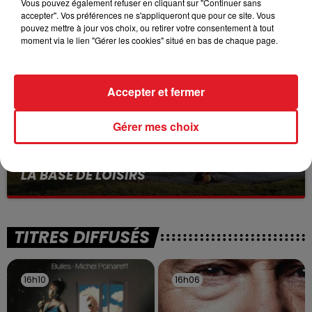
VOLONTAIRE EN COURS, APRÈS LA...
Vous pouvez également refuser en cliquant sur "Continuer sans
accepter". Vos préférences ne s'appliqueront que pour ce site. Vous
Selon les premiers éléments, le logement servait
pouvez mettre à jour vos choix, ou retirer votre consentement à tout
à des prostituées
moment via le lien "Gérer les cookies" situé en bas de chaque page.
Accepter et fermer
Gérer mes choix
13 juillet 2026
WINGLES: UN JEUNE PERD LA VIE, NOYÉ À
LA BASE DE LOISIRS
La victime a coulé à pic
TITRES DIFFUSÉS
16h10
16h10
16h06
16h06