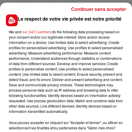
abandonnée par sa mère sur la plage de Berck en
Continuer sans accepter
2013. En 2017, la mère de famille avait été condamnée
Le respect de votre vie privée est notre priorité
en appel à 15 ans de réclusion par les assises du
Nord. Les figurants retenus devront composer le
We and
our (447) partners
do the following data processing based on
public du procès au tribunal.
your consent and/or our legitimate interest: Store and/or access
information on a device; Use limited data to select advertising; Create
profiles for personalised advertising; Use profiles to select personalised
advertising; Measure advertising performance; Measure content
performance; Understand audiences through statistics or combinations
FIL D'ACTUS
of data from different sources; Develop and improve services; Create
profiles to personalise content; Use profiles to select personalised
content; Use limited data to select content; Ensure security, prevent and
detect fraud, and fix errors; Deliver and present advertising and content;
Save and communicate privacy choices. These technologies may
process personal data such as IP address and browsing data to offer
following functionalities: Identify devices based on information actively
requested; Use precise geolocation data; Match and combine data from
other data sources; Link different devices; Identify devices based on
information transmitted automatically.
15 juillet 2026
Vous pouvez accepter en cliquant sur "Accepter et fermer", ou affiner en
BÉTHUNE: ENQUÊTE POUR HOMICIDE
sélectionnant les finalités et/ou partenaires dans "Gérer mes choix".