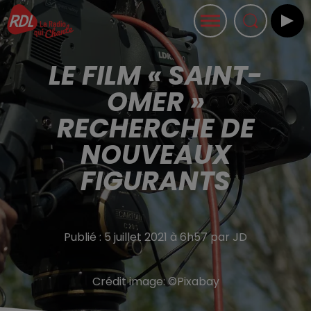
LE FILM « SAINT-
OMER »
RECHERCHE DE
NOUVEAUX
FIGURANTS
Publié : 5 juillet 2021 à 6h57 par JD
Crédit image:
©Pixabay