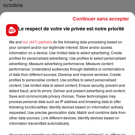
octobre.
Le groupe, auteur des célèbres
Still Loving
Continuer sans accepter
You
et
Wind of Change
, proposera six concerts en
Le respect de votre vie privée est notre priorité
France, dont une date à Lille, au Zénith : le 15 mai 2022.
Sept ans après son dernier passage, en 2015.
We and
our (447) partners
do the following data processing based on
La billetterie
a ouvert ce vendredi matin.
your consent and/or our legitimate interest: Store and/or access
information on a device; Use limited data to select advertising; Create
profiles for personalised advertising; Use profiles to select personalised
advertising; Measure advertising performance; Measure content
performance; Understand audiences through statistics or combinations
of data from different sources; Develop and improve services; Create
FIL D'ACTUS
profiles to personalise content; Use profiles to select personalised
content; Use limited data to select content; Ensure security, prevent and
detect fraud, and fix errors; Deliver and present advertising and content;
Save and communicate privacy choices. These technologies may
process personal data such as IP address and browsing data to offer
following functionalities: Identify devices based on information actively
requested; Use precise geolocation data; Match and combine data from
other data sources; Link different devices; Identify devices based on
information transmitted automatically.
Vous pouvez accepter en cliquant sur "Accepter et fermer", ou affiner en