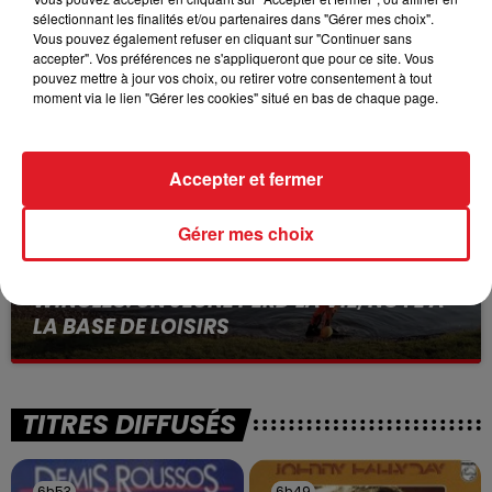
15 juillet 2026
sélectionnant les finalités et/ou partenaires dans "Gérer mes choix".
BÉTHUNE: ENQUÊTE POUR HOMICIDE
Vous pouvez également refuser en cliquant sur "Continuer sans
VOLONTAIRE EN COURS, APRÈS LA...
accepter". Vos préférences ne s'appliqueront que pour ce site. Vous
Selon les premiers éléments, le logement servait
pouvez mettre à jour vos choix, ou retirer votre consentement à tout
moment via le lien "Gérer les cookies" situé en bas de chaque page.
à des prostituées
Accepter et fermer
Gérer mes choix
13 juillet 2026
WINGLES: UN JEUNE PERD LA VIE, NOYÉ À
LA BASE DE LOISIRS
La victime a coulé à pic
TITRES DIFFUSÉS
6h53
6h53
6h49
6h49