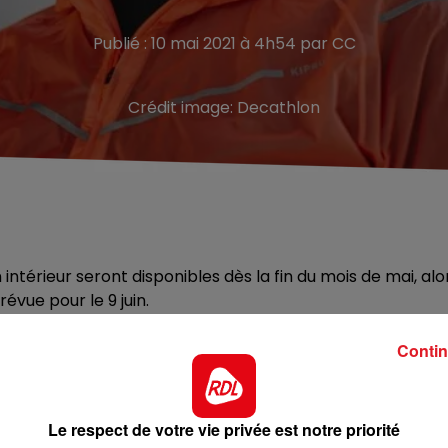
Publié : 10 mai 2021 à 4h54 par CC
Crédit image:
Decathlon
ntérieur seront disponibles dès la fin du mois de mai, alo
révue pour le 9 juin.
 Ce masque barrière sportif devrait permettre de pratiqu
Contin
les sports individuels et sans contact. Le masque présent
litres d’air par seconde, (300 L.m2.s-1) ce qui permet de
 des particules de 3 micromètres de 90%, soit le niveau
Le respect de votre vie privée est notre priorité