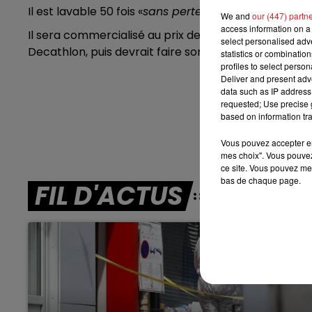
7h00 - 10h00
Il est lavable 50 fois «
sans perte d’efficacité
». 3 tai
We and
our (447) partn
RDL WEEK-END
access information on a 
Il sera commercialisé au prix de neuf euros et sera d
select personalised ad
Decathlon, puis devrait faire son entrée dans tous 
statistics or combinatio
profiles to select person
Deliver and present adv
data such as IP address 
requested; Use precise g
based on information tra
Vous pouvez accepter en 
mes choix". Vous pouvez
ce site. Vous pouvez met
bas de chaque page.
FIL D'ACTUS