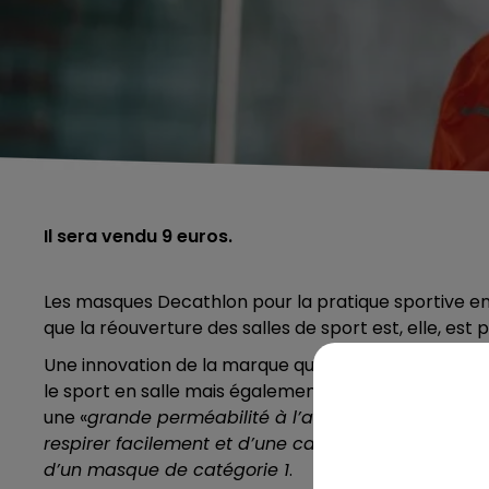
Il sera vendu 9 euros.
Les masques Decathlon pour la pratique sportive en i
que la réouverture des salles de sport est, elle, est p
Une innovation de la marque qui est très attendue.
le sport en salle mais également en extérieur, pour 
une «
grande perméabilité à l’air, de l’ordre de 300 
respirer facilement et d’une capacité de filtration
d’un masque de catégorie 1
.