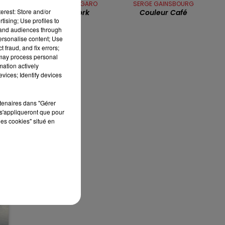
CLAUDE NOUGARO
SERGE GAINSBOURG
7h00 - 10h00
erest: Store and/or
Nougayork
Couleur Café
RDL WEEK-END
tising; Use profiles to
tand audiences through
personalise content; Use
 fraud, and fix errors;
 may process personal
mation actively
vices; Identify devices
rtenaires dans "Gérer
s'appliqueront que pour
les cookies" situé en