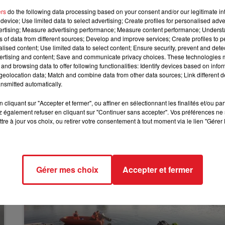
10h00 - 12h00
lles pour les adultes seront disponibles.
ers
do the following data processing based on your consent and/or our legitimate int
RDL WEEKEND
device; Use limited data to select advertising; Create profiles for personalised adver
’abord en vente sur le site Internet de l’enseigne
vertising; Measure advertising performance; Measure content performance; Unders
les rayons des magasins de France de la marque.
ns of data from different sources; Develop and improve services; Create profiles to 
alised content; Use limited data to select content; Ensure security, prevent and detect
ertising and content; Save and communicate privacy choices. These technologies
and browsing data to offer following functionalities: Identify devices based on infor
eolocation data; Match and combine data from other data sources; Link different de
nsmitted automatically.
cliquant sur "Accepter et fermer", ou affiner en sélectionnant les finalités et/ou pa
 également refuser en cliquant sur "Continuer sans accepter". Vos préférences ne 
tre à jour vos choix, ou retirer votre consentement à tout moment via le lien "Gérer 
Gérer mes choix
Accepter et fermer