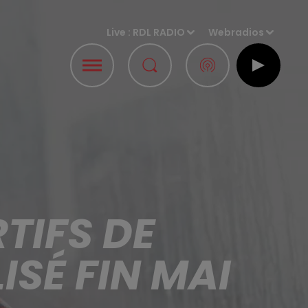
Live :
RDL RADIO
Webradios
TIFS DE
SÉ FIN MAI