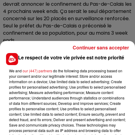
devrait annoncer le confinement du Pas-de-Calais les
4 prochains week ends. Ça serait le seul département
concerné sur les 20 placés en surveillance renforcée.
Seul le préfet du Pas-de-Calais a préconisé le
confinement de sa population, pour au moins 3 week
ends.
Continuer sans accepter
Pour les autres départements en sursis, comme le
Le respect de votre vie privée est notre priorité
Nord
, d'autres mesures sont également envisagées,
comme la fermeture des lieux extérieurs à forte
We and
our (447) partners
do the following data processing based on
fréquentation, une nouvelle baisse des jauges dans les
your consent and/or our legitimate interest: Store and/or access
information on a device; Use limited data to select advertising; Create
commerces ou une obligation du port du masque
profiles for personalised advertising; Use profiles to select personalised
étendue. Jean Castex pourrait également annoncer
advertising; Measure advertising performance; Measure content
le renforcement des campagnes de vaccination, ainsi
performance; Understand audiences through statistics or combinations
of data from different sources; Develop and improve services; Create
que plus de dépistages massifs dans les écoles.
profiles to personalise content; Use profiles to select personalised
content; Use limited data to select content; Ensure security, prevent and
detect fraud, and fix errors; Deliver and present advertising and content;
Save and communicate privacy choices. These technologies may
process personal data such as IP address and browsing data to offer
FIL D'ACTUS