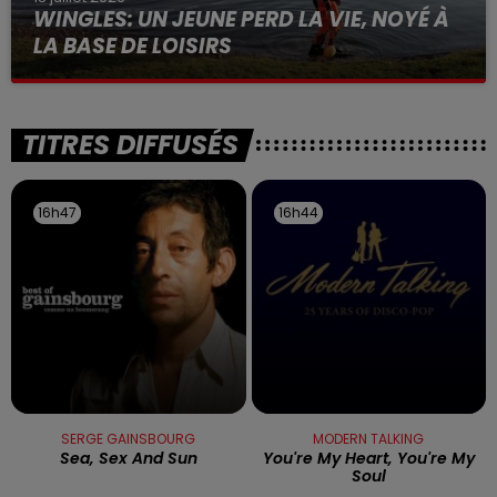
WINGLES: UN JEUNE PERD LA VIE, NOYÉ À
LA BASE DE LOISIRS
La victime a coulé à pic
TITRES DIFFUSÉS
16h47
16h47
16h44
16h44
SERGE GAINSBOURG
MODERN TALKING
Sea, Sex And Sun
You're My Heart, You're My
Soul