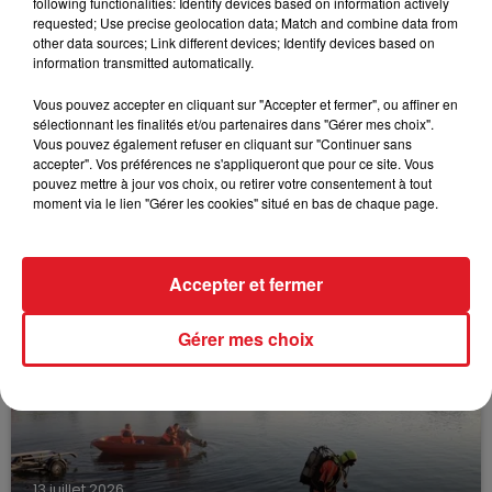
following functionalities: Identify devices based on information actively
requested; Use precise geolocation data; Match and combine data from
other data sources; Link different devices; Identify devices based on
information transmitted automatically.
Vous pouvez accepter en cliquant sur "Accepter et fermer", ou affiner en
sélectionnant les finalités et/ou partenaires dans "Gérer mes choix".
Vous pouvez également refuser en cliquant sur "Continuer sans
accepter". Vos préférences ne s'appliqueront que pour ce site. Vous
pouvez mettre à jour vos choix, ou retirer votre consentement à tout
moment via le lien "Gérer les cookies" situé en bas de chaque page.
15 juillet 2026
BÉTHUNE: ENQUÊTE POUR HOMICIDE
VOLONTAIRE EN COURS, APRÈS LA...
Accepter et fermer
Selon les premiers éléments, le logement servait
à des prostituées
Gérer mes choix
13 juillet 2026