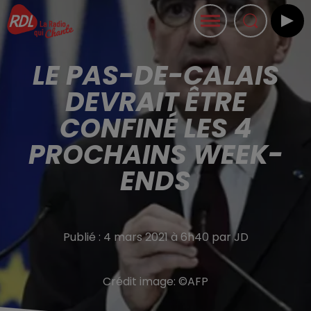
LE PAS-DE-CALAIS
DEVRAIT ÊTRE
CONFINÉ LES 4
PROCHAINS WEEK-
ENDS
Publié : 4 mars 2021 à 6h40 par JD
Crédit image:
©AFP