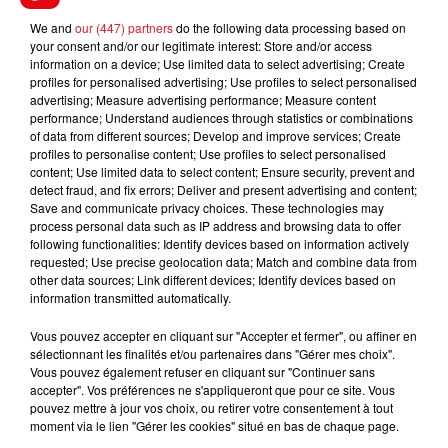
We and
our (447) partners
do the following data processing based on
FIL D'ACTUS
your consent and/or our legitimate interest: Store and/or access
information on a device; Use limited data to select advertising; Create
profiles for personalised advertising; Use profiles to select personalised
advertising; Measure advertising performance; Measure content
performance; Understand audiences through statistics or combinations
of data from different sources; Develop and improve services; Create
profiles to personalise content; Use profiles to select personalised
content; Use limited data to select content; Ensure security, prevent and
detect fraud, and fix errors; Deliver and present advertising and content;
Save and communicate privacy choices. These technologies may
process personal data such as IP address and browsing data to offer
following functionalities: Identify devices based on information actively
15 juillet 2026
BÉTHUNE: ENQUÊTE POUR HOMICIDE
requested; Use precise geolocation data; Match and combine data from
other data sources; Link different devices; Identify devices based on
VOLONTAIRE EN COURS, APRÈS LA...
information transmitted automatically.
Selon les premiers éléments, le logement servait
à des prostituées
Vous pouvez accepter en cliquant sur "Accepter et fermer", ou affiner en
sélectionnant les finalités et/ou partenaires dans "Gérer mes choix".
Vous pouvez également refuser en cliquant sur "Continuer sans
accepter". Vos préférences ne s'appliqueront que pour ce site. Vous
pouvez mettre à jour vos choix, ou retirer votre consentement à tout
moment via le lien "Gérer les cookies" situé en bas de chaque page.