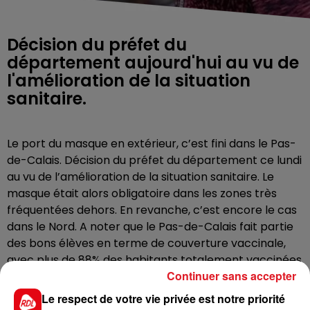
Décision du préfet du
département aujourd'hui au vu de
l'amélioration de la situation
sanitaire.
Le port du masque en extérieur, c’est fini dans le Pas-
de-Calais. Décision du préfet du département ce lundi
au vu de l’amélioration de la situation sanitaire. Le
masque était alors obligatoire dans les zones très
fréquentées dehors. En revanche, c’est encore le cas
dans le Nord. A noter que le Pas-de-Calais fait partie
des bons élèves en terme de couverture vaccinale,
avec plus de 88% des habitants totalement vaccinées
Continuer sans accepter
contre le covid.
Le respect de votre vie privée est notre priorité