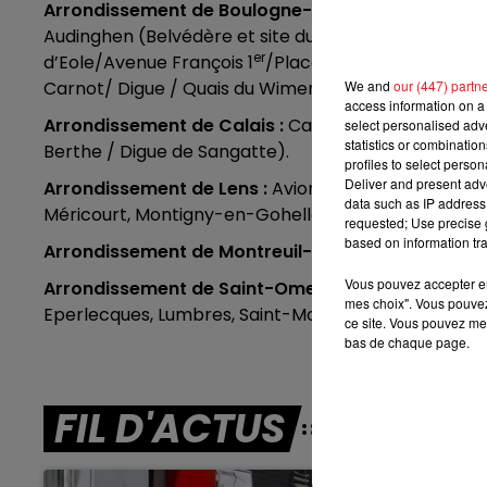
Arrondissement de Boulogne-sur-Mer :
Boulogne-s
Audinghen (Belvédère et site du cap Gris-Nez), Ne
12h00 - 13h00
RDL & VOUS
er
d’Eole/Avenue François 1
/Place de Bournonville /P
Carnot/ Digue / Quais du Wimereux).
We and
our (447) partn
access information on a 
Arrondissement de Calais :
Calais, Marck-en-Calai
select personalised ad
statistics or combinatio
Berthe / Digue de Sangatte).
profiles to select person
Deliver and present adv
Arrondissement de Lens :
Avion, Bully-les-Mines, Ca
data such as IP address 
Méricourt, Montigny-en-Gohelle.
requested; Use precise g
based on information tra
Arrondissement de Montreuil-sur-Mer :
Berck, Eta
Vous pouvez accepter en 
Arrondissement de Saint-Omer :
Longuenesse, Sain
mes choix". Vous pouvez
Eperlecques, Lumbres, Saint-Martin-lez-Tatinghem,
ce site. Vous pouvez met
bas de chaque page.
FIL D'ACTUS