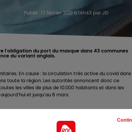
Publié : 17 février 2021 à 14h43 par JD
dre l'obligation du port du masque dans 43 communes
ence du variant anglais.
aires. En cause : la circulation très active du covid dans 
ans toute la région. Les autorités annoncent donc ce
utes les villes de plus de 10.000 habitants et dans les
ujourd’hui et jusqu’au 8 mars.
Contin
y-la-Buissière, Noeux-les-Mines.