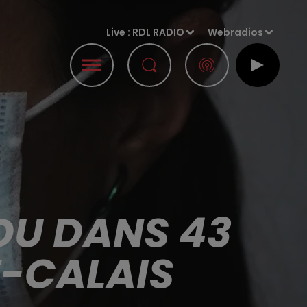
Live :
RDL RADIO
Webradios
DU DANS 43
-CALAIS