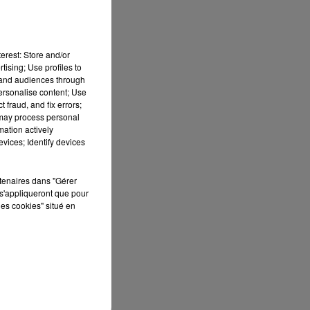
16h00 - 19h00
LE JUKEBOX RDL
ue
erest: Store and/or
tising; Use profiles to
on
tand audiences through
personalise content; Use
 fraud, and fix errors;
 may process personal
mation actively
vices; Identify devices
rtenaires dans "Gérer
s'appliqueront que pour
les cookies" situé en