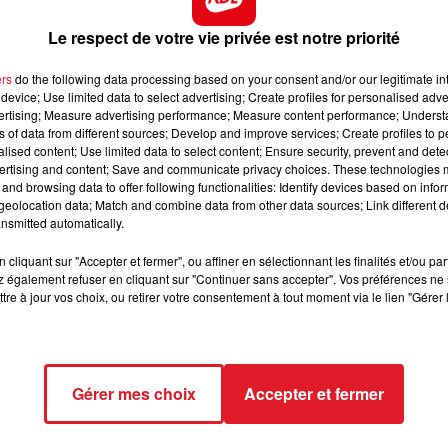
ur-Mer, Saint-Martin-Boulogne, Outreau, Le Portel,
ufchâtel-Hardelot (avenue de la Concorde/Avenue
13h00 - 16h00
Le respect de votre vie privée est notre priorité
LES APRÈS-MIDI QUI CHANTENT
lace de la Concorde / Boulevard de la mer), Wimereux (R
ers
do the following data processing based on your consent and/or our legitimate int
device; Use limited data to select advertising; Create profiles for personalised adver
sis, Audruicq, Coulogne, Oye-Plage, Sangatte (Digue Gast
vertising; Measure advertising performance; Measure content performance; Unders
ns of data from different sources; Develop and improve services; Create profiles to 
alised content; Use limited data to select content; Ensure security, prevent and detect
ertising and content; Save and communicate privacy choices. These technologies
rvin, Courrières, Harnes, Hénin-Beaumont, Lens, Liévin,
and browsing data to offer following functionalities: Identify devices based on infor
eolocation data; Match and combine data from other data sources; Link different de
nsmitted automatically.
ples, Cucq-Stella-Plage, Touquet-Paris-Plage.
cliquant sur "Accepter et fermer", ou affiner en sélectionnant les finalités et/ou pa
t-Omer, Aire-sur-la-Lys, Arques, Blendecques, Hallines,
 également refuser en cliquant sur "Continuer sans accepter". Vos préférences ne 
 Wizernes.
tre à jour vos choix, ou retirer votre consentement à tout moment via le lien "Gérer 
Gérer mes choix
Accepter et fermer