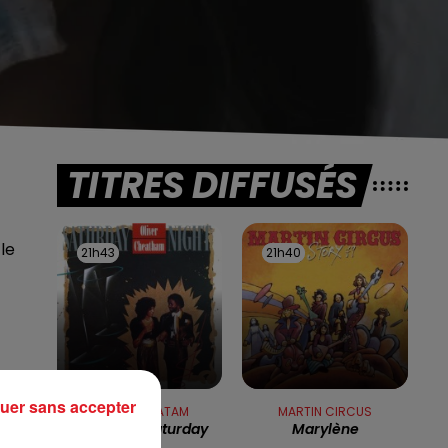
TITRES DIFFUSÉS
le
21h43
21h43
21h40
21h40
uer sans accepter
OLIVER CHEATAM
MARTIN CIRCUS
Get Down Saturday
Marylène
Night