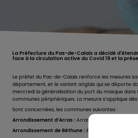
La Préfecture du Pas-de-Calais a décidé d'éten
face à la circulation active du Covid 19 et la prés
Le préfet du Pas-de-Calais renforce les mesures sanit
département, et le variant anglais qui se déporte d
mercredi la généralisation du port du masque dans to
communes périphériques. La mesure s’applique dès a
Sont concernées, les communes suivantes :
Arrondissement d’Arras :
Arras.
Arrondissement de Béthune :
Béthune, Auchel, Brua