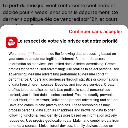
Le port du masque vient renforcer le confinement
décidé pour 4 week-ends dans le département. Ce
dernier s’applique dès ce vendredi soir 18h, et court
jusqu’à lundi 6h. Les déplacements seront interdits,
Continuer sans accepter
sauf exceptions et à condition d’être
muni d’une
attestation.
Le respect de votre vie privée est notre priorité
Dans le Nord (qui échappe au confinement partiel, à
We and
our (447) partners
do the following data processing based on
l’exception du Dunkerquois et des Hauts-de-Flandre
your consent and/or our legitimate interest: Store and/or access
déjà confinés le week-end) le port du masque est
information on a device; Use limited data to select advertising; Create
profiles for personalised advertising; Use profiles to select personalised
également obligatoire en zone urbaine comme rurale,
advertising; Measure advertising performance; Measure content
et sur la plage.
performance; Understand audiences through statistics or combinations
of data from different sources; Develop and improve services; Create
profiles to personalise content; Use profiles to select personalised
content; Use limited data to select content; Ensure security, prevent and
detect fraud, and fix errors; Deliver and present advertising and content;
FIL D'ACTUS
Save and communicate privacy choices. These technologies may
process personal data such as IP address and browsing data to offer
following functionalities: Identify devices based on information actively
requested; Use precise geolocation data; Match and combine data from
other data sources; Link different devices; Identify devices based on