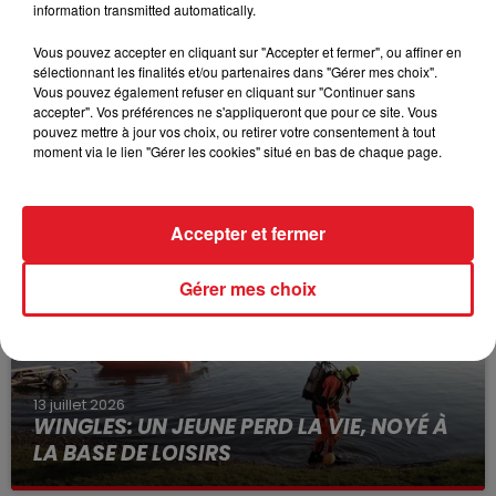
information transmitted automatically.
Vous pouvez accepter en cliquant sur "Accepter et fermer", ou affiner en
sélectionnant les finalités et/ou partenaires dans "Gérer mes choix".
Vous pouvez également refuser en cliquant sur "Continuer sans
accepter". Vos préférences ne s'appliqueront que pour ce site. Vous
15 juillet 2026
pouvez mettre à jour vos choix, ou retirer votre consentement à tout
BÉTHUNE: ENQUÊTE POUR HOMICIDE
moment via le lien "Gérer les cookies" situé en bas de chaque page.
VOLONTAIRE EN COURS, APRÈS LA...
Selon les premiers éléments, le logement servait
à des prostituées
Accepter et fermer
Gérer mes choix
13 juillet 2026
WINGLES: UN JEUNE PERD LA VIE, NOYÉ À
LA BASE DE LOISIRS
La victime a coulé à pic