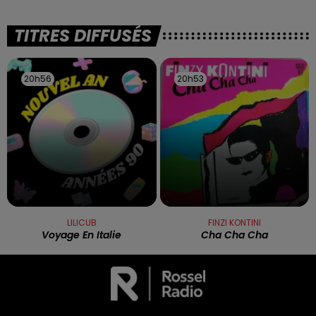
TITRES DIFFUSÉS
20h56
20h56
20h53
20h53
LILICUB
FINZI KONTINI
Voyage En Italie
Cha Cha Cha