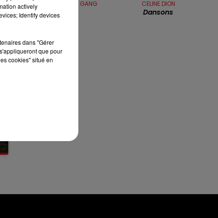
KOOL AND THE GANG
CELINE DION
mation actively
16h00 - 19h00
Fresh
Dansons
LE JUKEBOX RDL
vices; Identify devices
rtenaires dans "Gérer
s'appliqueront que pour
les cookies" situé en