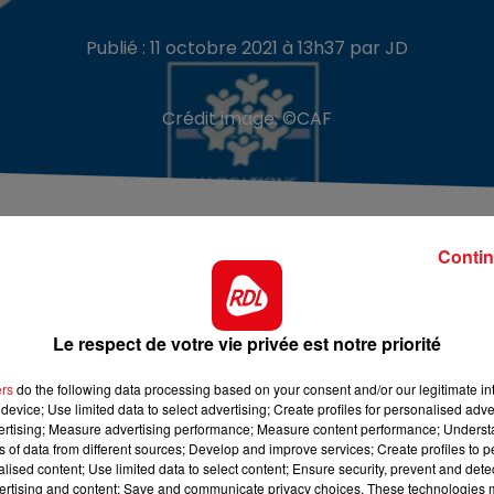
Publié : 11 octobre 2021 à 13h37 par JD
Crédit image:
©CAF
ale se sont plaints d'importantes difficultés de connexi
Contin
nnecter à leur espace personnel ce lundi. Des problèmes 
Le respect de votre vie privée est notre priorité
s se sont même retrouvés par accident sur l’espace
données qui n’étaient pas les leurs. En conséquence, l’acc
ers
do the following data processing based on your consent and/or our legitimate int
t que la situation soit réglée. La CAF assure que les
device; Use limited data to select advertising; Create profiles for personalised adver
ituation dans les meilleurs délais.
vertising; Measure advertising performance; Measure content performance; Unders
ns of data from different sources; Develop and improve services; Create profiles to 
alised content; Use limited data to select content; Ensure security, prevent and detect
ertising and content; Save and communicate privacy choices. These technologies