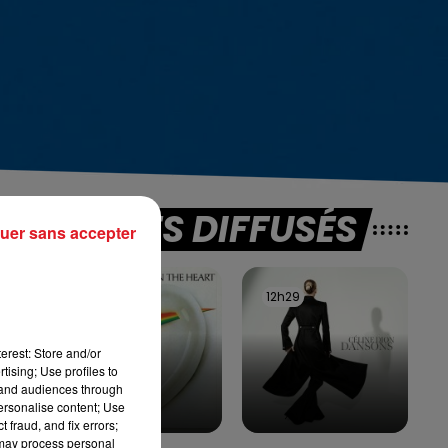
TITRES DIFFUSÉS
on
uer sans accepter
de
12h36
12h36
12h29
12h29
ès
erest: Store and/or
tising; Use profiles to
tand audiences through
personalise content; Use
 fraud, and fix errors;
 may process personal