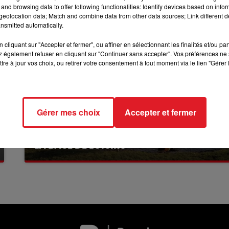
and browsing data to offer following functionalities: Identify devices based on infor
13h00 - 16h00
LES APRÈS-MIDI QUI CHANTENT
eolocation data; Match and combine data from other data sources; Link different de
nsmitted automatically.
cliquant sur "Accepter et fermer", ou affiner en sélectionnant les finalités et/ou pa
 également refuser en cliquant sur "Continuer sans accepter". Vos préférences ne 
tre à jour vos choix, ou retirer votre consentement à tout moment via le lien "Gérer 
Gérer mes choix
Accepter et fermer
13 juillet 2026
WINGLES: UN JEUNE PERD LA VIE, NOYÉ À
LA BASE DE LOISIRS
La victime a coulé à pic