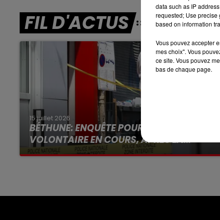
data such as IP address 
12h00 - 13h00
RDL & VOUS
FIL D'ACTUS
requested; Use precise g
based on information tra
Vous pouvez accepter en 
mes choix". Vous pouvez
ce site. Vous pouvez met
bas de chaque page.
15 juillet 2026
BÉTHUNE: ENQUÊTE POUR HOMICIDE
VOLONTAIRE EN COURS, APRÈS LA...
Selon les premiers éléments, le logement
servait à des prostituées