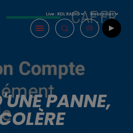
Live :
RDL RADIO
Webradios
D'UNE PANNE,
 COLÈRE