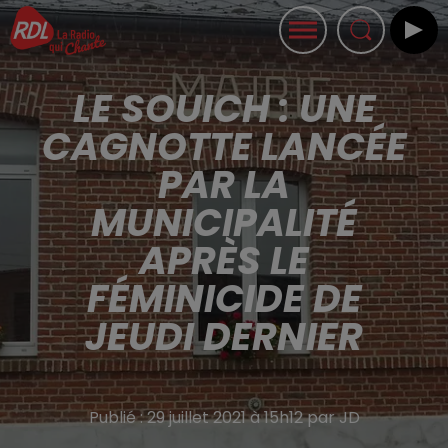
LE SOUICH : UNE
CAGNOTTE LANCÉE
PAR LA
MUNICIPALITÉ
APRÈS LE
FÉMINICIDE DE
JEUDI DERNIER
Publié : 29 juillet 2021 à 15h12 par JD