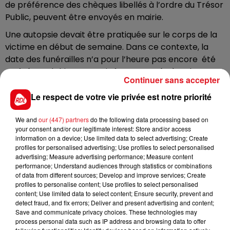
de préférence des chèques libellés à l’ordre du Trésor
Public, peuvent être envoyés en mairie.
Une autopsie devait être pratiquée sur le corps de la
victime en début de semaine. Dans ce contexte, la
date des funérailles n’a pour l’heure pas encore été
arrêtée. Delphine pourrait être enterrée à Calonne-
Continuer sans accepter
Ricouart.
Le respect de votre vie privée est notre priorité
La thèse de l’homicide conjugal est privilégiée, mais le
principal n’a pas encore été entendu. L’homme de 34
We and
our (447) partners
do the following data processing based on
ans, blessé lui aussi et hospitalisé, aurait tenté de se
your consent and/or our legitimate interest: Store and/or access
suicider après le drame.
information on a device; Use limited data to select advertising; Create
profiles for personalised advertising; Use profiles to select personalised
La mairie : 8 rue d’Arras, 62 810 Le Souich.
advertising; Measure advertising performance; Measure content
performance; Understand audiences through statistics or combinations
Informations au 03 21 41 05 20.
of data from different sources; Develop and improve services; Create
profiles to personalise content; Use profiles to select personalised
Page facebook de la mairie
content; Use limited data to select content; Ensure security, prevent and
detect fraud, and fix errors; Deliver and present advertising and content;
Save and communicate privacy choices. These technologies may
process personal data such as IP address and browsing data to offer