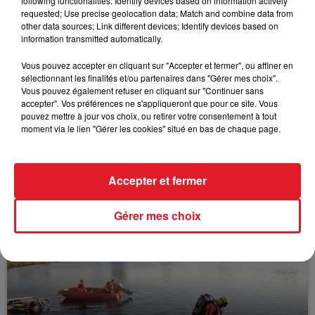
following functionalities: Identify devices based on information actively
FIL D'ACTUS
requested; Use precise geolocation data; Match and combine data from
other data sources; Link different devices; Identify devices based on
information transmitted automatically.
Vous pouvez accepter en cliquant sur "Accepter et fermer", ou affiner en
sélectionnant les finalités et/ou partenaires dans "Gérer mes choix".
Vous pouvez également refuser en cliquant sur "Continuer sans
accepter". Vos préférences ne s'appliqueront que pour ce site. Vous
pouvez mettre à jour vos choix, ou retirer votre consentement à tout
moment via le lien "Gérer les cookies" situé en bas de chaque page.
15 juillet 2026
BÉTHUNE: ENQUÊTE POUR HOMICIDE
VOLONTAIRE EN COURS, APRÈS LA...
Accepter et fermer
Selon les premiers éléments, le logement servait
à des prostituées
Gérer mes choix