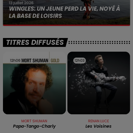
13 juillet 2026
WINGLES: UN JEUNE PERD LA VIE, NOYÉ À
LA BASE DE LOISIRS
La victime a coulé à pic
TITRES DIFFUSÉS
12h06
12h06
12h03
12h03
MORT SHUMAN
RENAN LUCE
Papa-Tango-Charly
Les Voisines