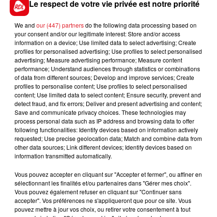
Le respect de votre vie privée est notre priorité
We and
our (447) partners
do the following data processing based on
your consent and/or our legitimate interest: Store and/or access
information on a device; Use limited data to select advertising; Create
FIL D'ACTUS
profiles for personalised advertising; Use profiles to select personalised
advertising; Measure advertising performance; Measure content
performance; Understand audiences through statistics or combinations
of data from different sources; Develop and improve services; Create
profiles to personalise content; Use profiles to select personalised
content; Use limited data to select content; Ensure security, prevent and
detect fraud, and fix errors; Deliver and present advertising and content;
Save and communicate privacy choices. These technologies may
process personal data such as IP address and browsing data to offer
following functionalities: Identify devices based on information actively
requested; Use precise geolocation data; Match and combine data from
15 juillet 2026
other data sources; Link different devices; Identify devices based on
BÉTHUNE: ENQUÊTE POUR HOMICIDE
information transmitted automatically.
VOLONTAIRE EN COURS, APRÈS LA...
Selon les premiers éléments, le logement servait
Vous pouvez accepter en cliquant sur "Accepter et fermer", ou affiner en
sélectionnant les finalités et/ou partenaires dans "Gérer mes choix".
à des prostituées
Vous pouvez également refuser en cliquant sur "Continuer sans
accepter". Vos préférences ne s'appliqueront que pour ce site. Vous
pouvez mettre à jour vos choix, ou retirer votre consentement à tout