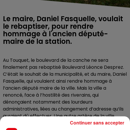
Le maire, Daniel Fasquelle, voulait
le rebaptiser, pour rendre
hommage à l'ancien député-
maire de la station.
Au Touquet, le boulevard de la canche ne sera
finalement pas rebaptisé Boulevard Léonce Desprez.
C’était le souhait de la municipalité, et du maire, Daniel
Fasquelle, qui voulaient ainsi rendre hommage à
l’ancien député maire de la ville. Mais la ville a
renoncé, face à l’hostilité des riverains, qui
dénonçaient notamment des lourdeurs
administratives, liées au changement d’adresse qu’ils
auraient dû effectuer. Une autre artère de la ville
Continuer sans accepter
portera donc le nom de Léonce Desprez. Des
réflexions sont en cours, dans la commune.