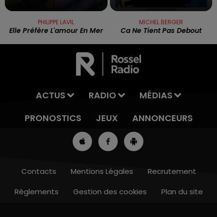
PHILIPPE LAVIL
MICHEL BERGER
Elle Préfère L'amour En Mer
Ca Ne Tient Pas Debout
ACTUS
RADIO
MÉDIAS
PRONOSTICS
JEUX
ANNONCEURS
Contacts
Mentions Légales
Recrutement
Règlements
Gestion des cookies
Plan du site
8h00 - 10h00
RDL WEEK-END