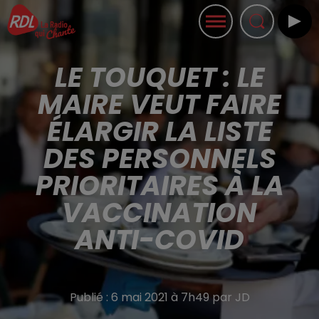
LE TOUQUET : LE
MAIRE VEUT FAIRE
ÉLARGIR LA LISTE
DES PERSONNELS
PRIORITAIRES À LA
VACCINATION
ANTI-COVID
Publié : 6 mai 2021 à 7h49 par JD