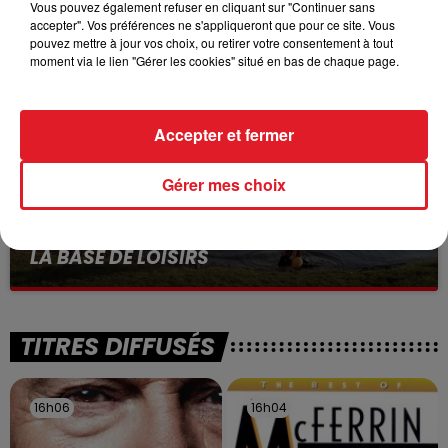
VOLONTAIRE EN COURS, APRÈS LA...
Vous pouvez également refuser en cliquant sur "Continuer sans
accepter". Vos préférences ne s'appliqueront que pour ce site. Vous
Selon les premiers éléments, le logement servait
pouvez mettre à jour vos choix, ou retirer votre consentement à tout
à des prostituées
moment via le lien "Gérer les cookies" situé en bas de chaque page.
Accepter et fermer
Gérer mes choix
13 juillet 2026
WINGLES: UN JEUNE PERD LA VIE, NOYÉ À
LA BASE DE LOISIRS
La victime a coulé à pic
TITRES DIFFUSÉS
16h06
16h06
16h04
16h04