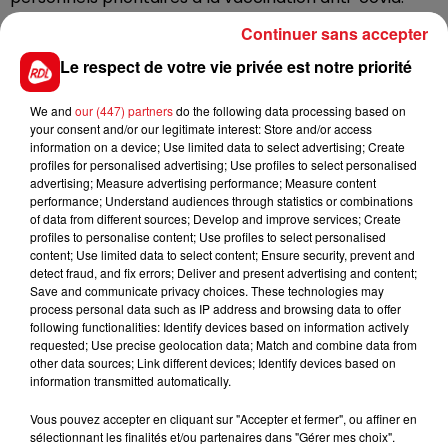
Daniel Fasquelle demande au gouvernement de
Continuer sans accepter
permettre aux cafetiers, hôteliers et restaurateurs
Le respect de votre vie privée est notre priorité
des stations touristiques de pouvoir se faire vacciner.
La Ville s’attend à une arrivée massive de touristes à
We and
our (447) partners
do the following data processing based on
partir du 19 mai.
your consent and/or our legitimate interest: Store and/or access
information on a device; Use limited data to select advertising; Create
profiles for personalised advertising; Use profiles to select personalised
advertising; Measure advertising performance; Measure content
performance; Understand audiences through statistics or combinations
FIL D'ACTUS
of data from different sources; Develop and improve services; Create
profiles to personalise content; Use profiles to select personalised
content; Use limited data to select content; Ensure security, prevent and
detect fraud, and fix errors; Deliver and present advertising and content;
Save and communicate privacy choices. These technologies may
process personal data such as IP address and browsing data to offer
following functionalities: Identify devices based on information actively
requested; Use precise geolocation data; Match and combine data from
other data sources; Link different devices; Identify devices based on
information transmitted automatically.
15 juillet 2026
Vous pouvez accepter en cliquant sur "Accepter et fermer", ou affiner en
BÉTHUNE: ENQUÊTE POUR HOMICIDE
sélectionnant les finalités et/ou partenaires dans "Gérer mes choix".