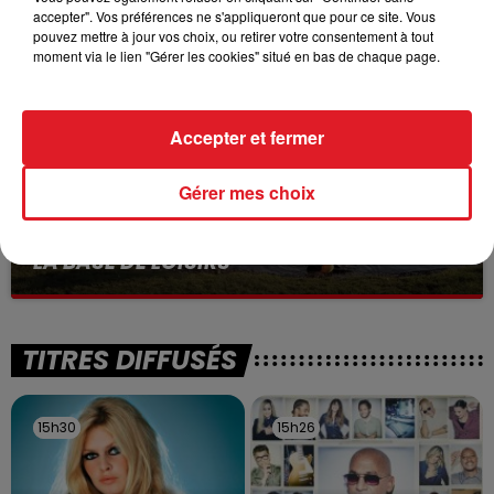
Selon les premiers éléments, le logement servait
accepter". Vos préférences ne s'appliqueront que pour ce site. Vous
pouvez mettre à jour vos choix, ou retirer votre consentement à tout
à des prostituées
moment via le lien "Gérer les cookies" situé en bas de chaque page.
Accepter et fermer
Gérer mes choix
13 juillet 2026
WINGLES: UN JEUNE PERD LA VIE, NOYÉ À
LA BASE DE LOISIRS
La victime a coulé à pic
TITRES DIFFUSÉS
15h30
15h30
15h26
15h26