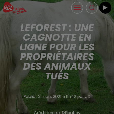
LEFOREST : UNE
CAGNOTTE EN
LIGNE POUR LES
PROPRIÉTAIRES
DES ANIMAUX
TUÉS
Publié : 3 mars 2021 à 11h42 par JD
Crédit image:
©Pixabay