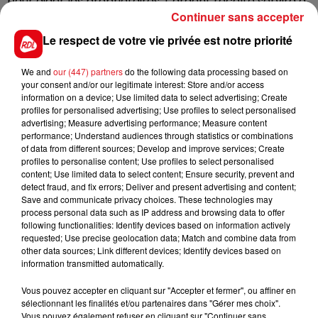
pour aider les propriétaires. L’argent récolté servira à
Continuer sans accepter
aider la famille pour leurs frais de réparations des
clôtures forcées, la construction d’un enclos sécurisé,
Le respect de votre vie privée est notre priorité
et plus globalement aux animaux qui ont survécu.
L’enquête se poursuit pour trouver les responsables.
We and
our (447) partners
do the following data processing based on
your consent and/or our legitimate interest: Store and/or access
information on a device; Use limited data to select advertising; Create
profiles for personalised advertising; Use profiles to select personalised
advertising; Measure advertising performance; Measure content
FIL D'ACTUS
performance; Understand audiences through statistics or combinations
of data from different sources; Develop and improve services; Create
profiles to personalise content; Use profiles to select personalised
content; Use limited data to select content; Ensure security, prevent and
detect fraud, and fix errors; Deliver and present advertising and content;
Save and communicate privacy choices. These technologies may
process personal data such as IP address and browsing data to offer
following functionalities: Identify devices based on information actively
requested; Use precise geolocation data; Match and combine data from
other data sources; Link different devices; Identify devices based on
information transmitted automatically.
15 juillet 2026
BÉTHUNE: ENQUÊTE POUR HOMICIDE
Vous pouvez accepter en cliquant sur "Accepter et fermer", ou affiner en
sélectionnant les finalités et/ou partenaires dans "Gérer mes choix".
VOLONTAIRE EN COURS, APRÈS LA...
Vous pouvez également refuser en cliquant sur "Continuer sans