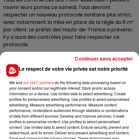
rouvrir leurs portes ce samedi. Tous devront
respecter un nouveau protocole sanitaire plus strict,
avec notamment la mise en place de la règle du 8 m²
par client. Le préfet des Hauts-de-France a prévenu :
il y a aura des contrôles pour faire respecter ce
protocole.
Les préfets du Nord et du Pas-de-Calais autorisent
Continuer sans accepter
également les commerces à rester ouverts jusque 21h
Le respect de votre vie privée est notre priorité
maximum, ainsi que tous les dimanches jusqu’aux fêtes
de fin d’année.
We and
our (447) partners
do the following data processing based on
La prudence doit tout de même rester de mise : il faut
your consent and/or our legitimate interest: Store and/or access
information on a device; Use limited data to select advertising; Create
éviter les rassemblements, notamment devant les
profiles for personalised advertising; Use profiles to select personalised
commerces, insistent les autorités. Si les indicateurs
advertising; Measure advertising performance; Measure content
sanitaires sont encourageants dans la région, le Pas-
performance; Understand audiences through statistics or combinations
of data from different sources; Develop and improve services; Create
de-Calais est désormais le département qui compte
profiles to personalise content; Use profiles to select personalised
le plus de patients covid hospitalisés. Le taux de
content; Use limited data to select content; Ensure security, prevent and
positivité du virus est de 14%.
detect fraud, and fix errors; Deliver and present advertising and content;
Save and communicate privacy choices. These technologies may