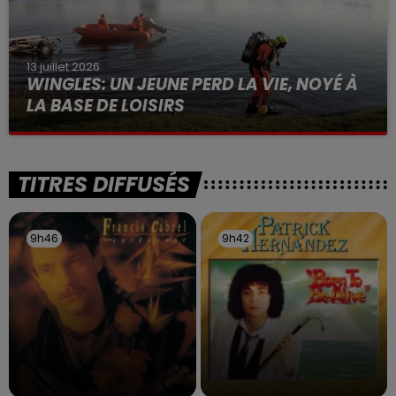
13 juillet 2026
WINGLES: UN JEUNE PERD LA VIE, NOYÉ À
LA BASE DE LOISIRS
La victime a coulé à pic
TITRES DIFFUSÉS
9h46
9h46
9h42
9h42