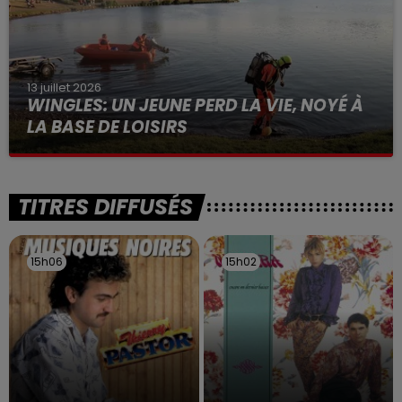
13 juillet 2026
WINGLES: UN JEUNE PERD LA VIE, NOYÉ À
LA BASE DE LOISIRS
La victime a coulé à pic
TITRES DIFFUSÉS
15h06
15h06
15h02
15h02