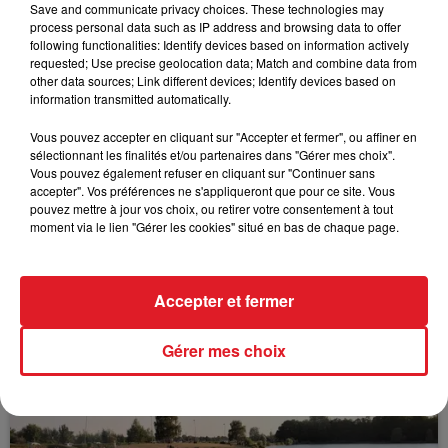
Save and communicate privacy choices. These technologies may
process personal data such as IP address and browsing data to offer
following functionalities: Identify devices based on information actively
requested; Use precise geolocation data; Match and combine data from
other data sources; Link different devices; Identify devices based on
FIL D'ACTUS
information transmitted automatically.
Vous pouvez accepter en cliquant sur "Accepter et fermer", ou affiner en
sélectionnant les finalités et/ou partenaires dans "Gérer mes choix".
Vous pouvez également refuser en cliquant sur "Continuer sans
accepter". Vos préférences ne s'appliqueront que pour ce site. Vous
pouvez mettre à jour vos choix, ou retirer votre consentement à tout
moment via le lien "Gérer les cookies" situé en bas de chaque page.
15 juillet 2026
Accepter et fermer
BÉTHUNE: ENQUÊTE POUR HOMICIDE
VOLONTAIRE EN COURS, APRÈS LA...
Gérer mes choix
Selon les premiers éléments, le logement servait
à des prostituées