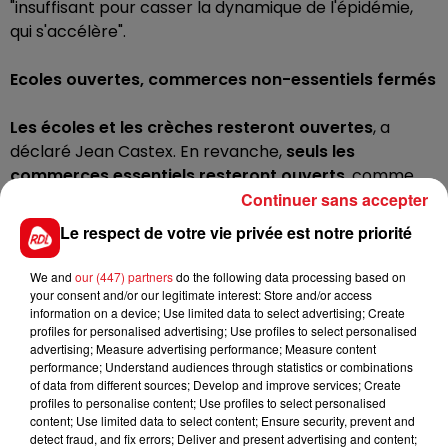
"insuffisant pour casser la dynamique de l'épidémie,
qui s'accélère".
Ecoles ouvertes, commerces non-essentiels fermés
Les écoles et les crèches resteront ouvertes
, a
déclaré Jean Castex. En revanche,
seuls les
commerces essentiels resteront ouverts
, comme
Continuer sans accepter
lors des deux premiers confinements.
Le respect de votre vie privée est notre priorité
Le confinement marque le retour de l’attestation de
déplacements
. Les conditions de sortie seront plus
We and
our (447) partners
do the following data processing based on
souples, avec des
balades autorisées sans limitation
your consent and/or our legitimate interest: Store and/or access
information on a device; Use limited data to select advertising; Create
de durée, dans un rayon de 10 km
. En revanche
les
profiles for personalised advertising; Use profiles to select personalised
déplacements inter-régionaux sont interdits
, sauf
advertising; Measure advertising performance; Measure content
motifs impérieux. Par ailleurs,
le couvre-feu va
performance; Understand audiences through statistics or combinations
of data from different sources; Develop and improve services; Create
passer à 19h dans l'ensemble de la métropole à
profiles to personalise content; Use profiles to select personalised
partir de samedi.
content; Use limited data to select content; Ensure security, prevent and
detect fraud, and fix errors; Deliver and present advertising and content;