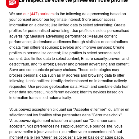
pompe. 120 x 40 x 55 au prix de 150€
_________________________________
We and
our (447) partners
do the following data processing based on
Prénom : Jo
your consent and/or our legitimate interest: Store and/or access
information on a device; Use limited data to select advertising; Create
Ville : Renescure
profiles for personalised advertising; Use profiles to select personalised
Téléphone : 0328498099
advertising; Measure advertising performance; Measure content
Vends : Chambre à coucher 1 personne comprenant 1
performance; Understand audiences through statistics or combinations
of data from different sources; Develop and improve services; Create
armoire qui se compose d’une étagère,
profiles to personalise content; Use profiles to select personalised
1 penderie et 1 tiroir longueur 100 x 55 x 190.
content; Use limited data to select content; Ensure security, prevent and
1 chevet et 1 lit possible de la relooker TBE 300 € à
detect fraud, and fix errors; Deliver and present advertising and content;
Save and communicate privacy choices. These technologies may
débattre
process personal data such as IP address and browsing data to offer
following functionalities: Identify devices based on information actively
_________________________________
requested; Use precise geolocation data; Match and combine data from
Prénom : Colette
other data sources; Link different devices; Identify devices based on
Ville : Wingles
information transmitted automatically.
Téléphone : 0675133873
Vous pouvez accepter en cliquant sur "Accepter et fermer", ou affiner en
Vends : Un meuble à chaussures à roulettes neuf (à
sélectionnant les finalités et/ou partenaires dans "Gérer mes choix".
monter soi-même).
Vous pouvez également refuser en cliquant sur "Continuer sans
92 x 36.5 x 151. Jusque 50 paires. Acheté 40€ vendu 25
accepter". Vos préférences ne s'appliqueront que pour ce site. Vous
pouvez mettre à jour vos choix, ou retirer votre consentement à tout
€
moment via le lien "Gérer les cookies" situé en bas de chaque page.