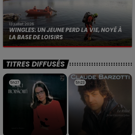
13 juillet 2026
WINGLES: UN JEUNE PERD LA VIE, NOYÉ À
LA BASE DE LOISIRS
La victime a coulé à pic
TITRES DIFFUSÉS
5h27
5h27
5h23
5h23