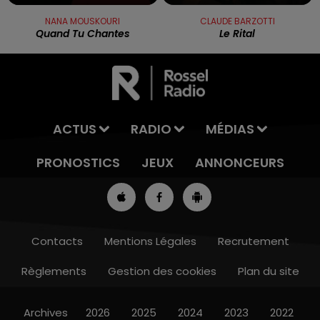
NANA MOUSKOURI
CLAUDE BARZOTTI
Quand Tu Chantes
Le Rital
ACTUS
RADIO
MÉDIAS
PRONOSTICS
JEUX
ANNONCEURS
Contacts
Mentions Légales
Recrutement
Règlements
Gestion des cookies
Plan du site
13h00 - 16h00
LES APRÈS-MIDI QUI CHANTENT
Archives
2026
2025
2024
2023
2022