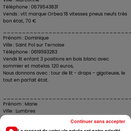
Téléphone : 0679543831
Vends : vtt marque Orbea 18 vitesses pneus neufs très
bon état, 70 €
_________________________________
Prénom : Dominique
Ville : Saint Pol sur Ternoise
Téléphone : 0619593283
Vends lit enfant 3 positions en bois blanc avec
sommier et matelas. 120 euros,
Nous donnons avec : tour de lit - draps – gigoteuse, le
tout en parfait état.
_________________________________
Prénom : Marie
Ville : Lumbres
Téléphone : 0610375680
Continuer sans accepter
Vends : Un aquarium complet avec décorations plus
Le respect de votre vie privée est notre priorité