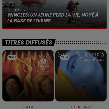
13 juillet 2026
WINGLES: UN JEUNE PERD LA VIE, NOYÉ À
LA BASE DE LOISIRS
La victime a coulé à pic
TITRES DIFFUSÉS
21h23
21h23
21h19
21h19
DALIDA
FLORENT PAGNY