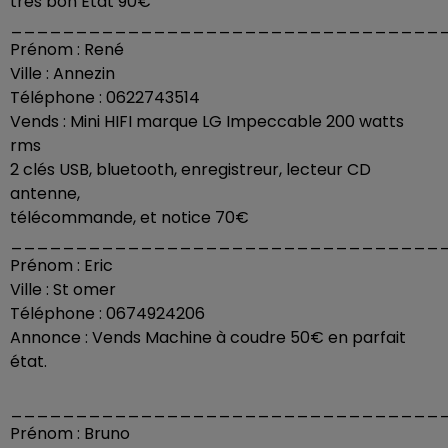
très bon État 90€
_________________________________
Prénom : René
Ville : Annezin
Téléphone : 0622743514
Vends : Mini HIFI marque LG Impeccable 200 watts
rms
2 clés USB, bluetooth, enregistreur, lecteur CD
antenne,
télécommande, et notice 70€
_________________________________
Prénom : Eric
Ville : St omer
Téléphone : 0674924206
Annonce : Vends Machine à coudre 50€ en parfait
état.
_________________________________
Prénom : Bruno