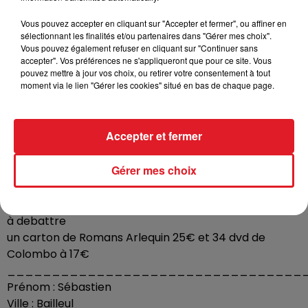
débattre
_________________________________
Vous pouvez accepter en cliquant sur "Accepter et fermer", ou affiner en
sélectionnant les finalités et/ou partenaires dans "Gérer mes choix".
Prénom : Brigitte
Vous pouvez également refuser en cliquant sur "Continuer sans
Ville : Longuenesse
accepter". Vos préférences ne s'appliqueront que pour ce site. Vous
Téléphone : 0982308744
pouvez mettre à jour vos choix, ou retirer votre consentement à tout
moment via le lien "Gérer les cookies" situé en bas de chaque page.
Vends : TV 80cm Samsung neuve 80€, 5 casseroles en
cuivre + étagère 50€
Et des rideaux en macramé 30€
Accepter et fermer
_________________________________
Prénom : Betty
Gérer mes choix
Ville : Coudekerque
Téléphone : 0607031282
Vends : Tuiles neuves plus de 300 au prix de 1€ la tuile
à debattre
un carton de Romans Arlequin 25€ et 34 dvd de
Colombo à 17€
_________________________________
Prénom : Sébastien
Ville : Bailleul