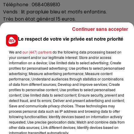
Téléphone : 0684089810
Vends : lit parapluie bleu et motifs enfantins.
Très bon état général 15 euros.
Continuer sans accepter
_________________________________
Prénom : Denis
Le respect de votre vie privée est notre priorité
Ville : Merville
Téléphone : 0682075826
We and
our (447) partners
do the following data processing based on
Vends : très belle veste homme tricot DUGER XXL, bleu
your consent and/or our legitimate interest: Store and/or access
information on a device; Use limited data to select advertising; Create
marine,
profiles for personalised advertising; Use profiles to select personalised
très chaude, 20€, portée 2/3 fois, fermeture puis 2
advertising; Measure advertising performance; Measure content
poches
performance; Understand audiences through statistics or combinations
of data from different sources; Develop and improve services; Create
_________________________________
profiles to personalise content; Use profiles to select personalised
Prénom : Jocelyne
content; Use limited data to select content; Ensure security, prevent and
Ville : Bollezeele
detect fraud, and fix errors; Deliver and present advertising and content;
Save and communicate privacy choices. These technologies may
Téléphone : 0619827111
process personal data such as IP address and browsing data to offer
Vends : mobil-home à Bollezeele 3 chambres salle de
following functionalities: Identify devices based on information actively
bain wc séparés
requested; Use precise geolocation data; Match and combine data from
other data sources; Link different devices; Identify devices based on
abri de jardin balcon emplacement calme 20000 € à
information transmitted automatically.