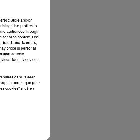
ce
16h00 - 19h00
LE JUKEBOX RDL
erest: Store and/or
tising; Use profiles to
tand audiences through
personalise content; Use
 fraud, and fix errors;
 may process personal
mation actively
vices; Identify devices
au
rtenaires dans "Gérer
s'appliqueront que pour
les cookies" situé en