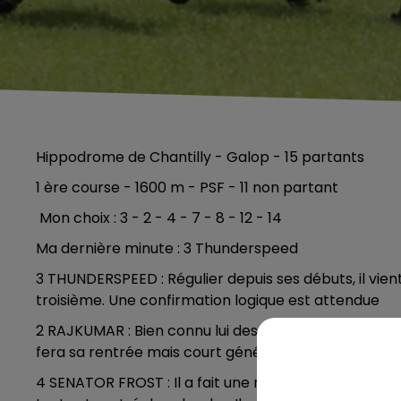
Hippodrome de Chantilly - Galop - 15 partants
1 ère course - 1600 m - PSF - 11 non partant
Mon choix : 3 - 2 - 4 - 7 - 8 - 12 - 14
Ma dernière minute : 3 Thunderspeed
3 THUNDERSPEED : Régulier depuis ses débuts, il vien
troisième. Une confirmation logique est attendue
2 RAJKUMAR : Bien connu lui des quinteistes, il reste 
fera sa rentrée mais court généralement bien frais,
4 SENATOR FROST : Il a fait une non-course dernièr