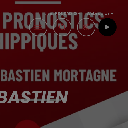
Live :
RDL RADIO
Webradios
BASTIEN