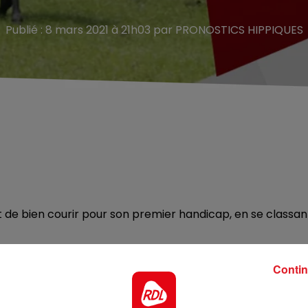
Publié : 8 mars 2021 à 21h03 par PRONOSTICS HIPPIQUES
t de bien courir pour son premier handicap, en se classan
sur plusieurs accessits dans cette catégorie l an dernier. Il
Contin
 c est une première chance .
ement suite à un problème physique, mais à l entraîneme