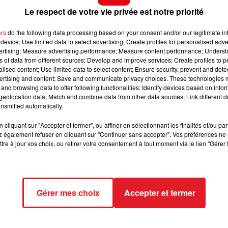
 l an dernier de cette épreuve, et sera à suivre en confian
13h00 - 16h00
Le respect de votre vie privée est notre priorité
LES APRÈS-MIDI QUI CHANTENT
qui n a pu être le cas précédemment. Avec lui il faut le bon
ers
do the following data processing based on your consent and/or our legitimate int
device; Use limited data to select advertising; Create profiles for personalised adver
vertising; Measure advertising performance; Measure content performance; Unders
 de ce genre, mais le handicapeur ne lui laisse pas sa
ns of data from different sources; Develop and improve services; Create profiles to 
alised content; Use limited data to select content; Ensure security, prevent and detect
n bon point d appui pour les accessits
ertising and content; Save and communicate privacy choices. These technologies
and browsing data to offer following functionalities: Identify devices based on infor
r, il a disputé cet hiver le meeting de Cagnes avec une
eolocation data; Match and combine data from other data sources; Link different de
nce est envisageable..
nsmitted automatically.
t du bien cet hiver, il se retrouve bien placé en bas de table
cliquant sur "Accepter et fermer", ou affiner en sélectionnant les finalités et/ou pa
 pas à exclure.
 également refuser en cliquant sur "Continuer sans accepter". Vos préférences ne 
tre à jour vos choix, ou retirer votre consentement à tout moment via le lien "Gérer 
Gérer mes choix
Accepter et fermer