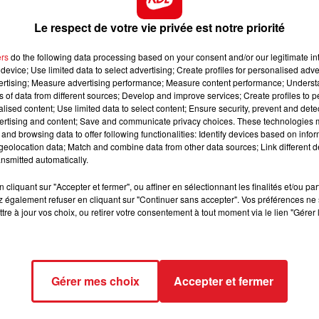
7h00 - 10h00
DEBOUT C'EST L'HEURE
pour concocter une
carbonade flamande géante
, au CEFR
Le respect de votre vie privée est notre priorité
 le tambour major de la bande de Saint-Pol-Sur-Mer.
ers
do the following data processing based on your consent and/or our legitimate int
s les bénéfices seront reversés à l’ABCD. Vous pouvez
device; Use limited data to select advertising; Create profiles for personalised adver
aille
.
La distribution est prévue au local de l’ABCD, le
vertising; Measure advertising performance; Measure content performance; Unders
ns of data from different sources; Develop and improve services; Create profiles to 
vrier de 10h à 12h30
. Le tarif est 15 euros, dessert compri
alised content; Use limited data to select content; Ensure security, prevent and detect
ertising and content; Save and communicate privacy choices. These technologies
and browsing data to offer following functionalities: Identify devices based on infor
était l'invité d'Adrien et Claire ce matin, sur RDL:
eolocation data; Match and combine data from other data sources; Link different de
nsmitted automatically.
cliquant sur "Accepter et fermer", ou affiner en sélectionnant les finalités et/ou pa
er le podcast
 également refuser en cliquant sur "Continuer sans accepter". Vos préférences ne 
tre à jour vos choix, ou retirer votre consentement à tout moment via le lien "Gérer 
Gérer mes choix
Accepter et fermer