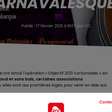
ARNAVALESQUE
Publié : 17 février 2021 à 9h17 par CC
 ont lancé l'opération « Objectif 2021 carbonades », en
val et sans bals, certaines associations
, elles sont aux premières loges, pour venir en aide aux
te, Aux Maboules, le Berguenard, le pt'it Dunkerque et la
Contin
de de fermeture forcée pour mener une action en souti
uois)