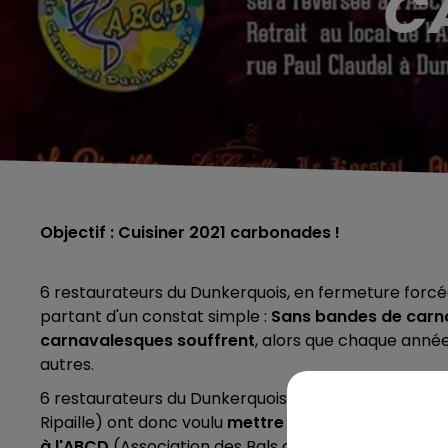
C
Objectif : Cuisiner 2021 carbonades !
6 restaurateurs du Dunkerquois, en fermeture forcée
partant d'un constat simple :
Sans bandes de carna
carnavalesques souffrent
, alors que chaque année
autres.
6 restaurateurs du Dunkerquois (Le Koestal, La Cocot
Ripaille) ont donc voulu
mettre à profit leur pério
à l'ABCD
(Association des Bals du Carnaval Dunkerq