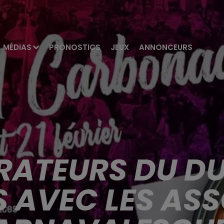
MÉDIAS
PRONOSTICS
JEUX
ANNONCEURS
URATEURS DU D
S AVEC LES AS