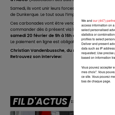
16h00 - 19h00
LE JUKEBOX RDL
Samedi, ils vont unir leurs forces, et leurs talents, 
de Dunkerque. Le tout sous l’impulsion de Cacaille,
We and
our (447) partn
Ces carbonades vont être vendues au public, et tou
access information on a 
commander dès à présent via le site internet
La Rip
select personalised ad
statistics or combinatio
samedi 20 février de 9h à 16h ou le dimanche 21 fé
profiles to select person
Le paiement en ligne est obligatoire, et sécurisé.
Deliver and present adv
data such as IP address 
Christian Vandenbussche, du restaurant La Ripaille 
requested; Use precise g
Retrouvez son interview:
based on information tra
Vous pouvez accepter en 
Écout
mes choix". Vous pouvez
ce site. Vous pouvez met
bas de chaque page.
FIL D'ACTUS