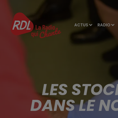
ACTUS
RADIO
LES STOC
DANS LE N