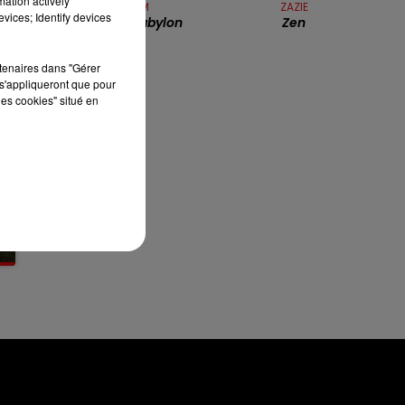
mation actively
BONEY M
ZAZIE
13h00 - 16h00
vices; Identify devices
Rivers Of Babylon
Zen
LES APRÈS-MIDI QUI CHANTENT
rtenaires dans "Gérer
s'appliqueront que pour
les cookies" situé en