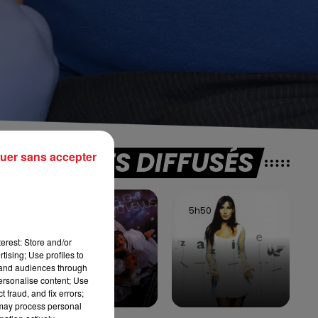
TITRES DIFFUSÉS
uer sans accepter
es
5h53
5h53
5h50
5h50
g
re
erest: Store and/or
tising; Use profiles to
tand audiences through
personalise content; Use
 fraud, and fix errors;
 may process personal