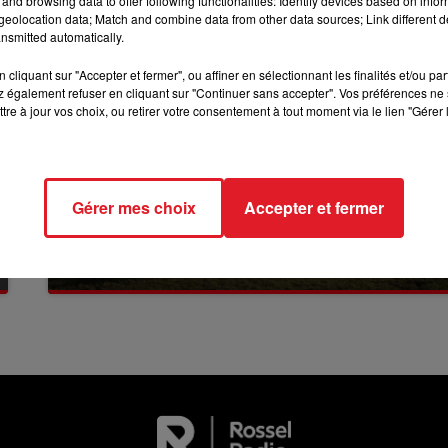
and browsing data to offer following functionalities: Identify devices based on infor
12h00 - 13h00
eolocation data; Match and combine data from other data sources; Link different de
RDL & VOUS
nsmitted automatically.
cliquant sur "Accepter et fermer", ou affiner en sélectionnant les finalités et/ou pa
 également refuser en cliquant sur "Continuer sans accepter". Vos préférences ne 
tre à jour vos choix, ou retirer votre consentement à tout moment via le lien "Gérer 
Gérer mes choix
Accepter et fermer
13 juillet 2026
WINGLES: UN JEUNE PERD LA VIE, NOYÉ À
LA BASE DE LOISIRS
La victime a coulé à pic