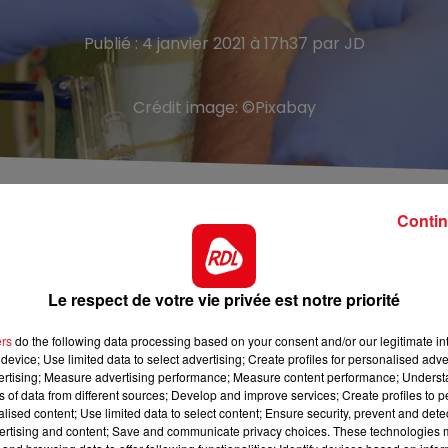
Publié : 4 janvier 2021 à 17h37 par JD
Crédit image:
©Pixabay
veaux très bas de réserves de sang, alors qu'il lance ce
Contin
nnée pour faire face à la pénurie en période de fêtes. D
Le respect de votre vie privée est notre priorité
 confinement.
Il faudrait près d’un millier de dons de san
tous les besoins et soigner tous les patients. Pour connait
ers
do the following data processing based on your consent and/or our legitimate int
device; Use limited data to select advertising; Create profiles for personalised adver
sur le
site de l’EFS.
vertising; Measure advertising performance; Measure content performance; Unders
ns of data from different sources; Develop and improve services; Create profiles to 
alised content; Use limited data to select content; Ensure security, prevent and detect
ertising and content; Save and communicate privacy choices. These technologies