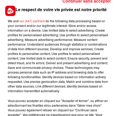
Continuer sans accepter
contacter le commissariat au 03 21 13 51 23.
Le respect de votre vie privée est notre priorité
We and
our (447) partners
do the following data processing based on
your consent and/or our legitimate interest: Store and/or access
information on a device; Use limited data to select advertising; Create
FIL D'ACTUS
profiles for personalised advertising; Use profiles to select personalised
advertising; Measure advertising performance; Measure content
performance; Understand audiences through statistics or combinations
of data from different sources; Develop and improve services; Create
profiles to personalise content; Use profiles to select personalised
content; Use limited data to select content; Ensure security, prevent and
detect fraud, and fix errors; Deliver and present advertising and content;
Save and communicate privacy choices. These technologies may
process personal data such as IP address and browsing data to offer
following functionalities: Identify devices based on information actively
requested; Use precise geolocation data; Match and combine data from
other data sources; Link different devices; Identify devices based on
15 juillet 2026
BÉTHUNE: ENQUÊTE POUR HOMICIDE
information transmitted automatically.
VOLONTAIRE EN COURS, APRÈS LA...
Vous pouvez accepter en cliquant sur "Accepter et fermer", ou affiner en
Selon les premiers éléments, le logement servait
sélectionnant les finalités et/ou partenaires dans "Gérer mes choix".
Vous pouvez également refuser en cliquant sur "Continuer sans
à des prostituées
accepter". Vos préférences ne s'appliqueront que pour ce site. Vous