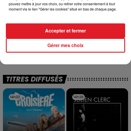
pouvez mettre à jour vos choix, ou retirer votre consentement à tout
moment via le lien "Gérer les cookies" situé en bas de chaque page.
Accepter et fermer
13 juillet 2026
Gérer mes choix
WINGLES: UN JEUNE PERD LA VIE, NOYÉ À
LA BASE DE LOISIRS
La victime a coulé à pic
TITRES DIFFUSÉS
14h33
14h33
14h26
14h26