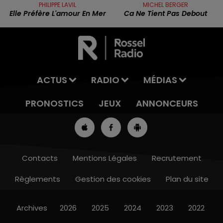
PHILIPPE LAVIL
MICHEL BERGER
Elle Préfère L'amour En Mer
Ca Ne Tient Pas Debout
ACTUS
RADIO
MÉDIAS
PRONOSTICS
JEUX
ANNONCEURS
Contacts
Mentions Légales
Recrutement
Règlements
Gestion des cookies
Plan du site
8h00 - 10h00
RDL WEEK-END
Archives
2026
2025
2024
2023
2022