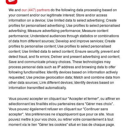
We and
our (447) partners
do the following data processing based on
your consent and/or our legitimate interest: Store and/or access
FIL D'ACTUS
information on a device; Use limited data to select advertising; Create
profiles for personalised advertising; Use profiles to select personalised
advertising; Measure advertising performance; Measure content
performance; Understand audiences through statistics or combinations
of data from different sources; Develop and improve services; Create
profiles to personalise content; Use profiles to select personalised
content; Use limited data to select content; Ensure security, prevent and
detect fraud, and fix errors; Deliver and present advertising and content;
Save and communicate privacy choices. These technologies may
process personal data such as IP address and browsing data to offer
following functionalities: Identify devices based on information actively
15 juillet 2026
requested; Use precise geolocation data; Match and combine data from
BÉTHUNE: ENQUÊTE POUR HOMICIDE
other data sources; Link different devices; Identify devices based on
VOLONTAIRE EN COURS, APRÈS LA...
information transmitted automatically.
Selon les premiers éléments, le logement servait
Vous pouvez accepter en cliquant sur "Accepter et fermer", ou affiner en
à des prostituées
sélectionnant les finalités et/ou partenaires dans "Gérer mes choix".
Vous pouvez également refuser en cliquant sur "Continuer sans
accepter". Vos préférences ne s'appliqueront que pour ce site. Vous
pouvez mettre à jour vos choix, ou retirer votre consentement à tout
moment via le lien "Gérer les cookies" situé en bas de chaque page.