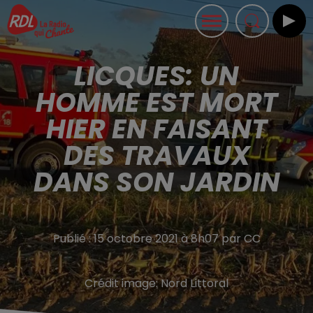
LICQUES: UN
HOMME EST MORT
HIER EN FAISANT
DES TRAVAUX
DANS SON JARDIN
Publié : 15 octobre 2021 à 8h07 par CC
Crédit image:
Nord Littoral