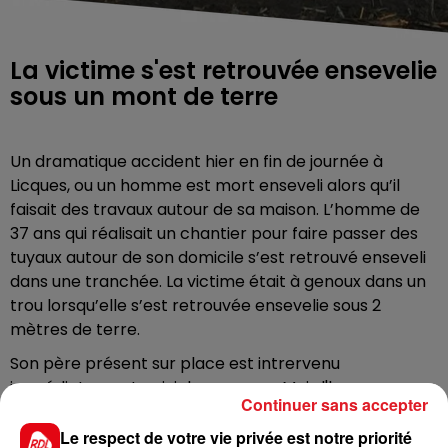
La victime s'est retrouvée ensevelie
sous un mont de terre
Un dramatique accident hier en fin de journée à
Licques, ou un homme est mort enseveli alors qu’il
faisait des travaux autour de sa maison. L’homme de
37 ans qui réalisait un chantier pour faire passer des
tuyaux autour de son domicile s’est retrouvé enseveli
dans une tranchée. La victime était à genoux dans un
trou lorsqu’elle s’est retrouvée ensevelie sous 2
mètres de terre.
Son père présent sur place est intrervenu
immédiatement, suivi des secours. Mais l'homme, en
Continuer sans accepter
arrêt cardio raspiratoire n'a pas pu être sauvé.
Le respect de votre vie privée est notre priorité