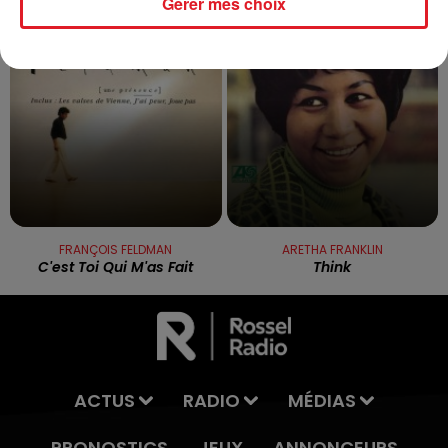
Gérer mes choix
5h27
5h27
5h23
5h23
FRANÇOIS FELDMAN
ARETHA FRANKLIN
C'est Toi Qui M'as Fait
Think
ACTUS
RADIO
MÉDIAS
PRONOSTICS
JEUX
ANNONCEURS