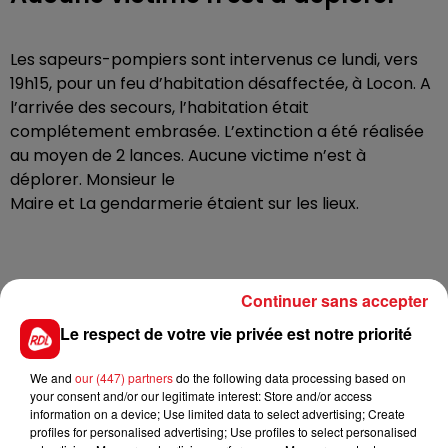
Les sapeurs-pompiers sont intervenus ce lundi, vers
19h15, pour un feu d’habitation désaffectée, à Locon. A
l’arrivée des secours, l’habitation était
complétement embrasée. L’extinction a été réalisée
au moyen de 2 lances. Aucune victime n’est à
déplorer. Monsieur le
Maire et La gendarmerie étaient sur les lieux.
FIL D'ACTUS
Continuer sans accepter
Le respect de votre vie privée est notre priorité
We and
our (447) partners
do the following data processing based on
your consent and/or our legitimate interest: Store and/or access
information on a device; Use limited data to select advertising; Create
profiles for personalised advertising; Use profiles to select personalised