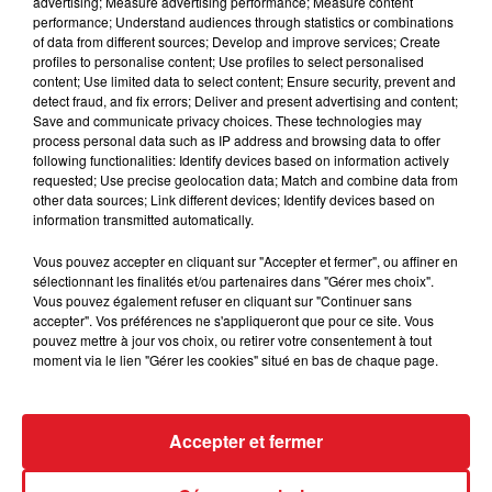
advertising; Measure advertising performance; Measure content
performance; Understand audiences through statistics or combinations
of data from different sources; Develop and improve services; Create
15 juillet 2026
profiles to personalise content; Use profiles to select personalised
BÉTHUNE: ENQUÊTE POUR HOMICIDE
content; Use limited data to select content; Ensure security, prevent and
VOLONTAIRE EN COURS, APRÈS LA...
detect fraud, and fix errors; Deliver and present advertising and content;
Save and communicate privacy choices. These technologies may
Selon les premiers éléments, le logement servait
process personal data such as IP address and browsing data to offer
à des prostituées
following functionalities: Identify devices based on information actively
requested; Use precise geolocation data; Match and combine data from
other data sources; Link different devices; Identify devices based on
information transmitted automatically.
Vous pouvez accepter en cliquant sur "Accepter et fermer", ou affiner en
sélectionnant les finalités et/ou partenaires dans "Gérer mes choix".
Vous pouvez également refuser en cliquant sur "Continuer sans
accepter". Vos préférences ne s'appliqueront que pour ce site. Vous
13 juillet 2026
pouvez mettre à jour vos choix, ou retirer votre consentement à tout
WINGLES: UN JEUNE PERD LA VIE, NOYÉ À
moment via le lien "Gérer les cookies" situé en bas de chaque page.
LA BASE DE LOISIRS
La victime a coulé à pic
Accepter et fermer
TITRES DIFFUSÉS