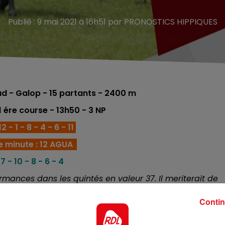
Publié : 9 mai 2021 à 16h51 par PRONOSTICS HIPPIQUES
d - Galop - 15
partants - 2400 m
 1 ére course
- 13h50 - 3 NP
2 - 1 - 8 - 4 - 6 - 11
e minute :
12 AGUA
 7 - 10 - 8 - 6 - 4
ormances dans les quintés en valeur 37. Il meriterait de
t, ça peut etre pour aujourd'hui.
Contin
ée dans les 3 premiers. Véritable ménotrome, c'est une base
e dans cette épreuve.