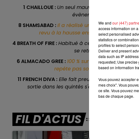
7h00 - 10h00
1 CHAILLOUE :
Un seul mauvais résultat en début
RDL WEEK-END
évènements à se placer. Ma
We and
our (447) partn
8 SHAMSABAD :
Il a réalisé un bon meeting hiver
access information on a 
revu à la hausse ensuite, mais reste sur
select personalised ad
statistics or combinatio
4 BREATH OF FIRE :
Habitué à ce genre de catégorie
profiles to select person
se retrouver le 13/04. Il e
Deliver and present adv
data such as IP address 
6 ALMACADO GREE :
100 % sur le podium en deux t
requested; Use precise g
based on information tra
repéte pas souvent ses courses, ma
11 FRENCH DIVA :
Elle fait preuve d'une belle reg
Vous pouvez accepter en 
mes choix". Vous pouvez
sortie dans les quintés s'est soldée par une 
ce site. Vous pouvez met
bas de chaque page.
FIL D'ACTUS