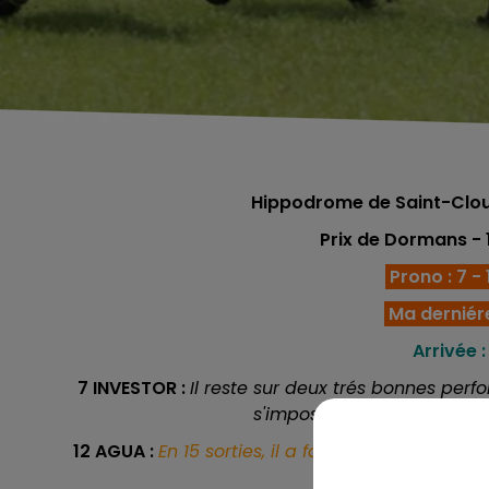
Hippodrome de Saint-Clou
Prix de Dormans
-
Prono : 7 - 1
Ma derniér
Arrivée :
7 INVESTOR :
Il reste sur deux trés bonnes perf
s'imposer dans un évènemen
12 AGUA :
En 15 sorties, il a fait 11 fois l'arriv
incontournabl