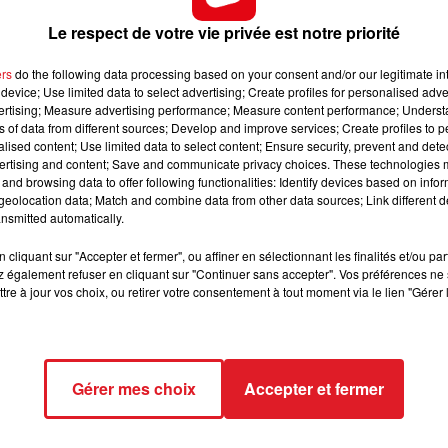
10h00 - 12h00
 d'année dans les quintés, il a reussi dans les autres
RDL WEEKEND
Le respect de votre vie privée est notre priorité
lgré son poids, c'est une priorité.
ers
do the following data processing based on your consent and/or our legitimate int
nal cagnois en s'imposant par deux fois. Sa valeur a été
device; Use limited data to select advertising; Create profiles for personalised adver
 une bonne perf le 01/05. Vers une confirmation.
vertising; Measure advertising performance; Measure content performance; Unders
ns of data from different sources; Develop and improve services; Create profiles to 
, il a eu un passage à vide fin d'année dernière, avant
alised content; Use limited data to select content; Ensure security, prevent and detect
st capable de répèter cette sortie.
ertising and content; Save and communicate privacy choices. These technologies
and browsing data to offer following functionalities: Identify devices based on infor
entatives dans les tiérces, dont une sur cette piste. Il n
eolocation data; Match and combine data from other data sources; Link different de
nsmitted automatically.
is la statistique peut faire la différence.
ularité dans les handicaps de moindre valeur, et sa seule
cliquant sur "Accepter et fermer", ou affiner en sélectionnant les finalités et/ou pa
 également refuser en cliquant sur "Continuer sans accepter". Vos préférences ne 
9 éme place. Elle essaiera de faire mieux aujourd'hui.
tre à jour vos choix, ou retirer votre consentement à tout moment via le lien "Gérer 
Gérer mes choix
Accepter et fermer