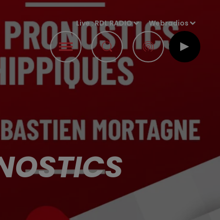
Live :
RDL RADIO
Webradios
ONOSTICS