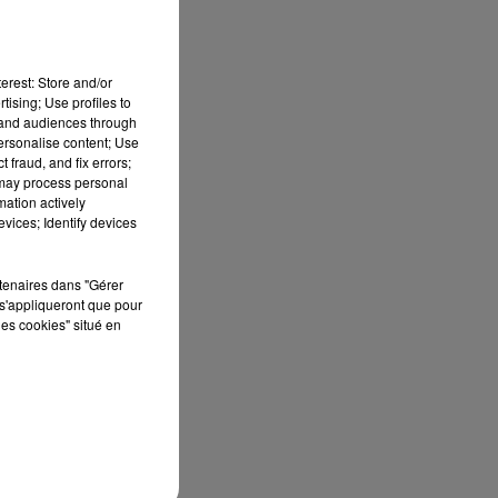
7h00 - 10h00
RDL WEEK-END
erest: Store and/or
tising; Use profiles to
tand audiences through
personalise content; Use
 de
 fraud, and fix errors;
 may process personal
mation actively
e
vices; Identify devices
rtenaires dans "Gérer
s'appliqueront que pour
les cookies" situé en