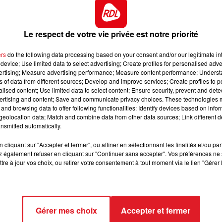
lé gagnant.
11h00 - 12h00
t preuve d'une belle régularité depuis l'été dernier, et
SUR UN AIR D'ACCORDÉON
égorie, elle a encore sa place sur le podium.
Le respect de votre vie privée est notre priorité
ieds, elle y fait pourtant toujours de bonne courses. Au
ers
do the following data processing based on your consent and/or our legitimate int
r loin et garder un accessit à l'arrivée.
device; Use limited data to select advertising; Create profiles for personalised adver
vertising; Measure advertising performance; Measure content performance; Unders
elle choses quand elle veut rester sage durant tout le
ns of data from different sources; Develop and improve services; Create profiles to 
gagement aux gains et tentera d'en profiter.
alised content; Use limited data to select content; Ensure security, prevent and detect
ertising and content; Save and communicate privacy choices. These technologies
e meeting hivernal depuis plusieurs saisons, elle appara
and browsing data to offer following functionalities: Identify devices based on infor
Ce qui devrait etre le cas encore aujourd'hui.
eolocation data; Match and combine data from other data sources; Link different de
nsmitted automatically.
lle vient néanmoins dans la course référence de terminer
ustider. Avec un bon parcours elle pourrait causer un
cliquant sur "Accepter et fermer", ou affiner en sélectionnant les finalités et/ou pa
 également refuser en cliquant sur "Continuer sans accepter". Vos préférences ne 
ble surprise.
tre à jour vos choix, ou retirer votre consentement à tout moment via le lien "Gérer 
*****
Gérer mes choix
Accepter et fermer