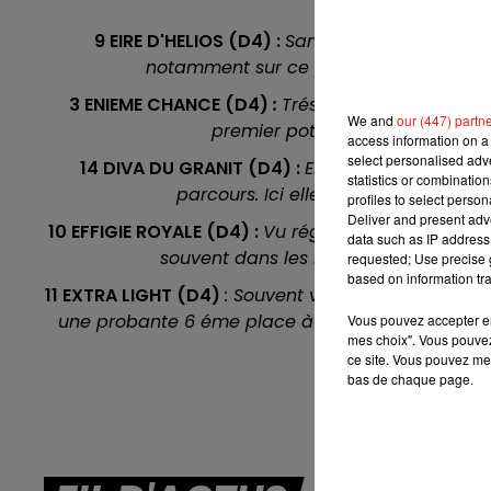
jume
8h00 - 10h00
9 EIRE D'HELIOS (D4) :
Sans s'imposer, elle fai
RDL WEEK-END
notamment sur ce parcours. Dans sa cat
3 ENIEME CHANCE (D4)
:
Trés peu déférré des 4 p
We and
our (447) partn
premier poteau, elle devrait alle
access information on a 
select personalised ad
14 DIVA DU GRANIT (D4) :
Elle est capable de b
statistics or combinatio
parcours. Ici elle trouve un bon en
profiles to select person
Deliver and present adv
10 EFFIGIE ROYALE (D4) :
Vu réguliérement durant l
data such as IP address 
souvent dans les rapports du quinté. 
requested; Use precise g
based on information tra
11 EXTRA LIGHT (D4)
: Souvent vu au trot monté, e
une probante 6 éme place à une cote d'extrême o
Vous pouvez accepter en 
mes choix". Vous pouvez
agréa
ce site. Vous pouvez met
bas de chaque page.