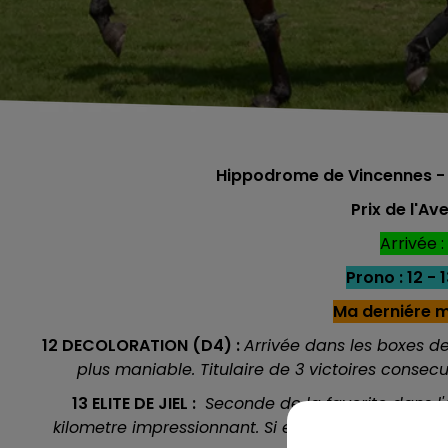
Hippodrome de Vincennes - 
Prix de l'Av
Arrivée : 
Prono : 12 - 1
Ma derniére mi
12 DECOLORATION (D4) :
Arrivée dans les boxes d
plus maniable. Titulaire de 3 victoires consecu
13 ELITE DE JIEL :
Seconde de la favorite dans l'
kilometre impressionnant. Si elle ne commet pas l