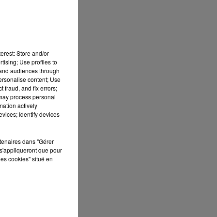
8h00 - 10h00
RDL WEEK-END
erest: Store and/or
tising; Use profiles to
tand audiences through
personalise content; Use
 fraud, and fix errors;
 may process personal
it
mation actively
vices; Identify devices
 à
e
rtenaires dans "Gérer
s'appliqueront que pour
les cookies" situé en