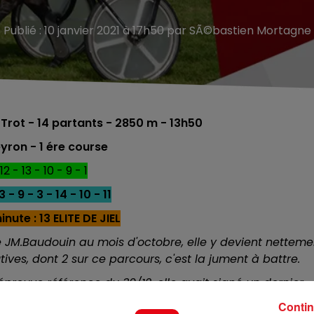
Publié : 10 janvier 2021 à 17h50 par SÃ©bastien Mortagne
Trot - 14
partants - 2850 m - 13h50
eyron - 1 ére
course
12 - 13 - 10 - 9 - 1
3 - 9 - 3 - 14 - 10 - 11
nute : 13 ELITE DE JIEL
e JM.Baudouin au mois d'octobre, elle y devient netteme
tives, dont 2 sur ce parcours, c'est la jument à battre.
épreuve référence du 30/12, elle avait signé un dernier
'irréparable comme ca peut lui arriver, elle sera dans l
Contin