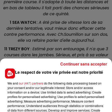
première course. Il s'adapte à toute les distances et
en bas de tableau il fait parti des chances sérieuses
de ce quinté.
1 SEA WATCH
: A été prise de vitesse lors de sa
dernière tentative, vaut mieux donc effacer cette
contre performance. Avec Ch.Soumillon sur son dos,
elle va refaire parler d'elle aujourd'hui.
11 TREZY BOY
:
Estimé par son entourage, il n'a que 3
courses dans les jambes. Sérieux, et pris à sa valeur
il devrait faire un bon cheval de handicap
Continuer sans accepter
2 TERRE DE FRANCE
: A conclu sur la troisième marche
Le respect de votre vie privée est notre priorité
du podium lors d'un quinté mi juillet sur cette piste. II
fait souvent une course sur deux et sera dans la
We and
our (447) partners
do the following data processing based on
bonne balance dans cette épreuve
your consent and/or our legitimate interest: Store and/or access
information on a device; Use limited data to select advertising; Create
3 KAMARON
:
Vient de battre un bon élément à
profiles for personalised advertising; Use profiles to select personalised
advertising; Measure advertising performance; Measure content
Clairefontaine fin août, avant il avait réussi aussi une
performance; Understand audiences through statistics or combinations
belle performance sur ce parcours. Pour son premier
of data from different sources; Develop and improve services; Create