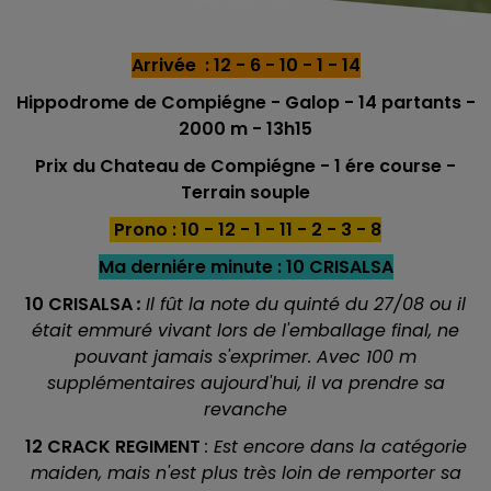
Arrivée : 12 - 6 - 10 - 1 - 14
Hippodrome de Compiégne - Galop - 14 partants -
2000 m - 13h15
Prix du Chateau de Compiégne - 1 ére course -
Terrain souple
Prono : 10 - 12 - 1 - 11 - 2 - 3 - 8
Ma derniére minute : 10 CRISALSA
10 CRISALSA
:
Il fût la note du quinté du 27/08 ou il
était emmuré vivant lors de l'emballage final, ne
pouvant jamais s'exprimer. Avec 100 m
supplémentaires aujourd'hui, il va prendre sa
revanche
12 CRACK REGIMENT
: Est encore dans la catégorie
maiden, mais n'est plus très loin de remporter sa