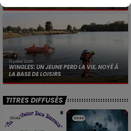
VOLONTAIRE EN COURS, APRÈS LA...
Selon les premiers éléments, le logement servait
à des prostituées
13 juillet 2026
WINGLES: UN JEUNE PERD LA VIE, NOYÉ À
LA BASE DE LOISIRS
La victime a coulé à pic
TITRES DIFFUSÉS
10h49
10h49
10h44
10h44