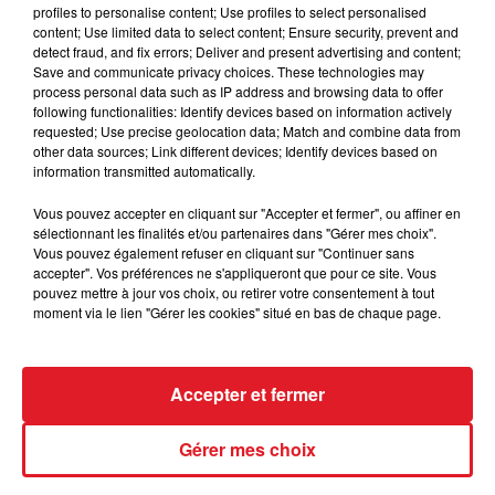
quinté il sera à surveiller de très près.
profiles to personalise content; Use profiles to select personalised
content; Use limited data to select content; Ensure security, prevent and
8 MOSCOU
:
Après cinq tentatives honorable, elle
detect fraud, and fix errors; Deliver and present advertising and content;
vient d'ouvrir son palmarès dans un bon lot. Adepte
Save and communicate privacy choices. These technologies may
process personal data such as IP address and browsing data to offer
des courses en tête, elle peut se garder un accessit
following functionalities: Identify devices based on information actively
en fin de combinaison.
requested; Use precise geolocation data; Match and combine data from
other data sources; Link different devices; Identify devices based on
information transmitted automatically.
Vous pouvez accepter en cliquant sur "Accepter et fermer", ou affiner en
FIL D'ACTUS
sélectionnant les finalités et/ou partenaires dans "Gérer mes choix".
Vous pouvez également refuser en cliquant sur "Continuer sans
accepter". Vos préférences ne s'appliqueront que pour ce site. Vous
pouvez mettre à jour vos choix, ou retirer votre consentement à tout
moment via le lien "Gérer les cookies" situé en bas de chaque page.
Accepter et fermer
Gérer mes choix
15 juillet 2026
BÉTHUNE: ENQUÊTE POUR HOMICIDE