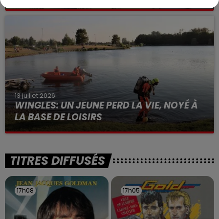
Selon les premiers éléments, le logement servait
à des prostituées
13 juillet 2026
WINGLES: UN JEUNE PERD LA VIE, NOYÉ À
LA BASE DE LOISIRS
La victime a coulé à pic
TITRES DIFFUSÉS
17h08
17h08
17h05
17h05