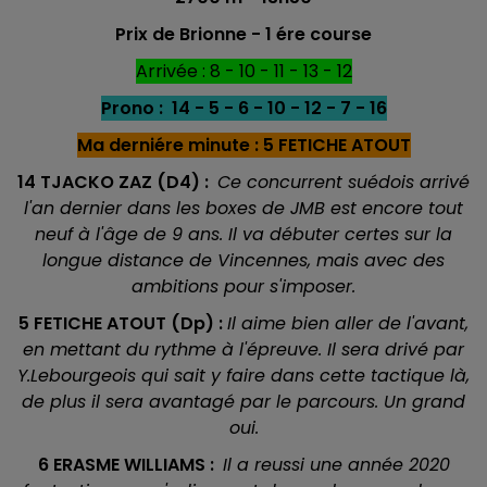
Prix de Brionne - 1 ére
course
Arrivée : 8 - 10 - 11 - 13 - 12
Prono : 14 - 5 - 6 - 10 - 12 - 7 - 16
Ma derniére minute : 5 FETICHE ATOUT
14 TJACKO ZAZ (D4) :
Ce concurrent suédois arrivé
l'an dernier dans les boxes de JMB est encore tout
neuf à l'âge de 9 ans. Il va débuter certes sur la
longue distance de Vincennes, mais avec des
ambitions pour s'imposer.
5 FETICHE ATOUT (Dp) :
Il aime bien aller de l'avant,
en mettant du rythme à l'épreuve. Il sera drivé par
Y.Lebourgeois qui sait y faire dans cette tactique là,
de plus il sera avantagé par le parcours. Un grand
oui.
6 ERASME WILLIAMS :
Il a reussi une année 2020