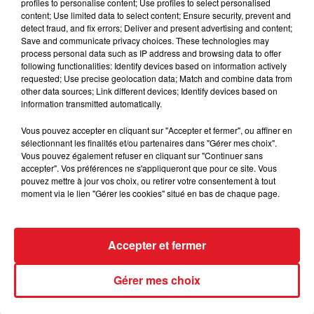
16 FELIX DU BOURG (D4)
: Il fait toutes ses courses et
profiles to personalise content; Use profiles to select personalised
content; Use limited data to select content; Ensure security, prevent and
son pourcentage de réussite sur cette piste est
detect fraud, and fix errors; Deliver and present advertising and content;
bonne. Trouvant un engament idéal au plafond des
Save and communicate privacy choices. These technologies may
gains, il lui faudra neanmoins dans ce lot, le bon
process personal data such as IP address and browsing data to offer
following functionalities: Identify devices based on information actively
parcours pour faire l'arrivée.
requested; Use precise geolocation data; Match and combine data from
other data sources; Link different devices; Identify devices based on
information transmitted automatically.
Vous pouvez accepter en cliquant sur "Accepter et fermer", ou affiner en
FIL D'ACTUS
sélectionnant les finalités et/ou partenaires dans "Gérer mes choix".
Vous pouvez également refuser en cliquant sur "Continuer sans
accepter". Vos préférences ne s'appliqueront que pour ce site. Vous
pouvez mettre à jour vos choix, ou retirer votre consentement à tout
moment via le lien "Gérer les cookies" situé en bas de chaque page.
Accepter et fermer
15 juillet 2026
Gérer mes choix
BÉTHUNE: ENQUÊTE POUR HOMICIDE
VOLONTAIRE EN COURS, APRÈS LA...