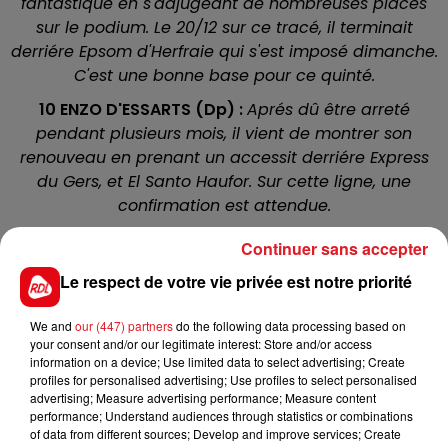
fantastique en s'adjugeant de nombreuses places
sur le podium. Le 20/12 sur ce tracé, il terminait
derriére Epsom d'Herfraie qui s'est imposé dimanche.
C'est une bonne base pour ce quinté.
10 ENZO D'ESSARTS (Dp) :
Aprés dû être arreté
pendant plusieurs mois, il vient de montrer son
renouveau en prenant un accessit derriére Express
du Gers, et El Santo Haufor. Sur cette ligne, une
confirmation est attendue.
12 EBERTON :
Il vient de confirmer sa bonne forme
Continuer sans accepter
dans le quinté du 12/01. Ici il va courir rapproché,
Le respect de votre vie privée est notre priorité
mais il a le moteur pour continuer sur sa lancée.
7 GUFSTASON (DA) :
Trés joué lors dans le quinté du
We and
our (447) partners
do the following data processing based on
9/12, il terminait 8 éme où il n'a malheureusement
your consent and/or our legitimate interest: Store and/or access
information on a device; Use limited data to select advertising; Create
pas eu le parcours idéal. Il aime bien mener la
profiles for personalised advertising; Use profiles to select personalised
course à sa guise et tentera de garder un accessit
advertising; Measure advertising performance; Measure content
au poteau.
performance; Understand audiences through statistics or combinations
of data from different sources; Develop and improve services; Create