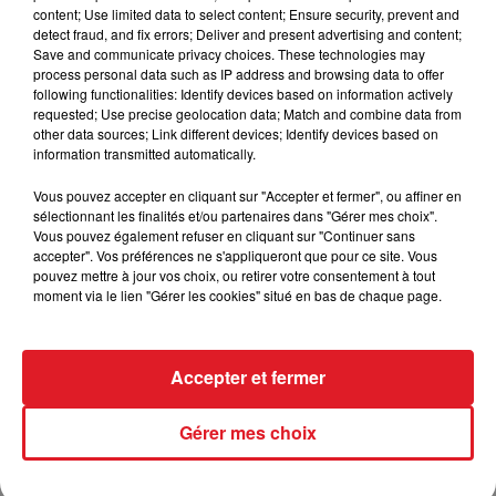
content; Use limited data to select content; Ensure security, prevent and
GRETAMAN DE BUSSET
detect fraud, and fix errors; Deliver and present advertising and content;
Save and communicate privacy choices. These technologies may
Cagnes/Mer (R5) : 208 GRAINE DE MAX - 306
process personal data such as IP address and browsing data to offer
HEROINE DE MAX - 708 IMPERIAL DARLING
following functionalities: Identify devices based on information actively
requested; Use precise geolocation data; Match and combine data from
other data sources; Link different devices; Identify devices based on
information transmitted automatically.
FIL D'ACTUS
Vous pouvez accepter en cliquant sur "Accepter et fermer", ou affiner en
sélectionnant les finalités et/ou partenaires dans "Gérer mes choix".
Vous pouvez également refuser en cliquant sur "Continuer sans
accepter". Vos préférences ne s'appliqueront que pour ce site. Vous
pouvez mettre à jour vos choix, ou retirer votre consentement à tout
moment via le lien "Gérer les cookies" situé en bas de chaque page.
Accepter et fermer
15 juillet 2026
Gérer mes choix
BÉTHUNE: ENQUÊTE POUR HOMICIDE
VOLONTAIRE EN COURS, APRÈS LA...
Selon les premiers éléments, le logement servait