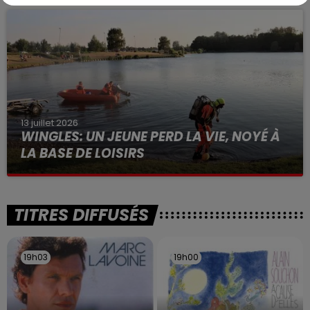
à des prostituées
13 juillet 2026
WINGLES: UN JEUNE PERD LA VIE, NOYÉ À
LA BASE DE LOISIRS
La victime a coulé à pic
TITRES DIFFUSÉS
19h03
19h03
19h00
19h00