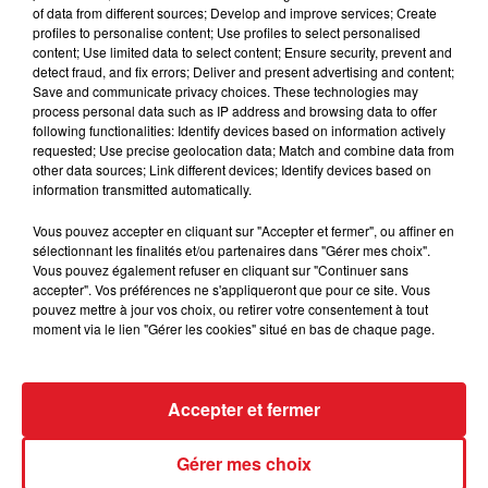
un bon rôle à jouer.
of data from different sources; Develop and improve services; Create
profiles to personalise content; Use profiles to select personalised
2 ELVIS DU VALLON (Dp)
: Son entourage voulait
content; Use limited data to select content; Ensure security, prevent and
detect fraud, and fix errors; Deliver and present advertising and content;
l'aligner dans le Prix de Bretagne, tellement qu'il est
Save and communicate privacy choices. These technologies may
bien à l'entrainement. Mais s'est ravisé sur cette
process personal data such as IP address and browsing data to offer
catégorie, ou il sera plus à son affaire.
following functionalities: Identify devices based on information actively
requested; Use precise geolocation data; Match and combine data from
++++++++++++
other data sources; Link different devices; Identify devices based on
information transmitted automatically.
Vous pouvez accepter en cliquant sur "Accepter et fermer", ou affiner en
sélectionnant les finalités et/ou partenaires dans "Gérer mes choix".
FIL D'ACTUS
Vous pouvez également refuser en cliquant sur "Continuer sans
accepter". Vos préférences ne s'appliqueront que pour ce site. Vous
pouvez mettre à jour vos choix, ou retirer votre consentement à tout
moment via le lien "Gérer les cookies" situé en bas de chaque page.
Accepter et fermer
Gérer mes choix
15 juillet 2026