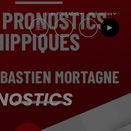
Live :
RDL RADIO
Webradios
ONOSTICS