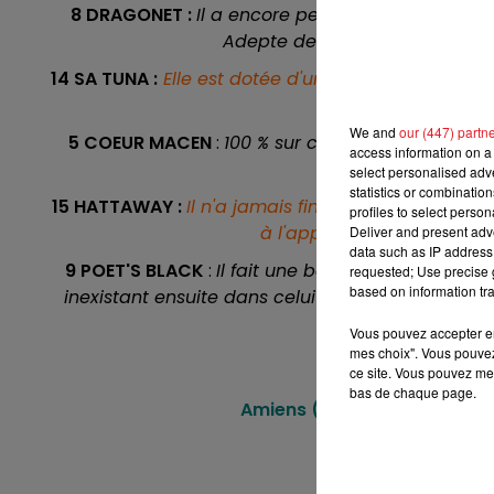
8 DRAGONET :
Il a encore peu couru mais vient
16h00 - 19h00
Adepte des pistes légére, il pe
LE JUKEBOX RDL
14 SA TUNA
:
Elle est dotée d'une grande régularit
à
We and
our (447) partn
5 COEUR MACEN
:
100 % sur cet hippodrome en 3 
access information on a 
écurie, et devrai
select personalised ad
statistics or combinatio
15 HATTAWAY :
Il n'a jamais fini plus loin que 6 
profiles to select person
à l'appui. A son poids, c'e
Deliver and present adv
data such as IP address 
9 POET'S BLACK
:
Il fait une bonne course sur deu
requested; Use precise g
based on information tra
inexistant ensuite dans celui du 06/05. Dans la 
Vous pouvez accepter en 
mes choix". Vous pouvez
En dire
ce site. Vous pouvez met
bas de chaque page.
Amiens (R3) : 403 HAVANE 