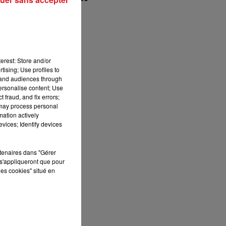
12h00 - 13h00
RDL & VOUS
st
erest: Store and/or
tising; Use profiles to
tand audiences through
personalise content; Use
es
 fraud, and fix errors;
 may process personal
mation actively
vices; Identify devices
rtenaires dans "Gérer
s'appliqueront que pour
les cookies" situé en