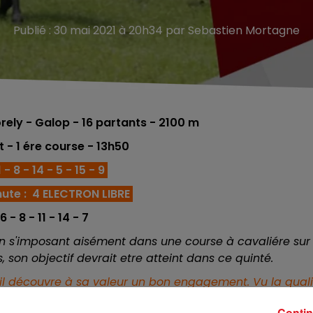
Publié : 30 mai 2021 à 20h34 par Sebastien Mortagne
ely - Galop - 16
partants - 2100 m
et
- 1 ére course
- 13h50
 - 8 - 14 - 5 - 15 - 9
ute : 4 ELECTRON LIBRE
6 - 8 - 11 - 14 - 7
 en s'imposant aisément dans une course à cavaliére sur
, son objectif devrait etre atteint dans ce quinté.
 il découvre à sa valeur un bon engagement. Vu la qual
re dans le jumelé gagnant.
Contin