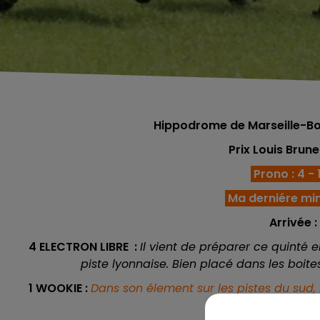
Hippodrome de Marseille-Bor
Prix Louis Brun
Prono : 4 - 1
Ma derniére min
Arrivée : 
4 ELECTRON LIBRE :
Il vient de préparer ce quinté
piste lyonnaise. Bien placé dans les boites
1 WOOKIE :
Dans son élement sur les pistes du sud,
du lot, il doit et