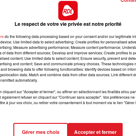
 de terminer 4 éme d'un événement parisien début mai.
7h00 - 10h00
ut etre la révelation de cette épreuve.
DEBOUT C'EST L'HEURE
é, et se trouve bien placé en bas de tableau. Sa place e
Le respect de votre vie privée est notre priorité
 l'arrivée.
ers
do the following data processing based on your consent and/or our legitimate int
tentatives, elle vient d'arriver dans une nouvelle bonne
device; Use limited data to select advertising; Create profiles for personalised adver
t continuer sur sa lancée.
vertising; Measure advertising performance; Measure content performance; Unders
ns of data from different sources; Develop and improve services; Create profiles to 
éme depuis le debut de sa carriére, avec victoires et plac
alised content; Use limited data to select content; Ensure security, prevent and detect
st un oustider des plus interéssant.
ertising and content; Save and communicate privacy choices. These technologies
and browsing data to offer following functionalities: Identify devices based on infor
x, le 18/04 il a fini 5 éme d'un quinté à Longchamp, puis
eolocation data; Match and combine data from other data sources; Link different de
nsmitted automatically.
bonne balance aujourd'hui, il peut pimenter les rapports.
*********
cliquant sur "Accepter et fermer", ou affiner en sélectionnant les finalités et/ou pa
 également refuser en cliquant sur "Continuer sans accepter". Vos préférences ne 
ct des pistes :
tre à jour vos choix, ou retirer votre consentement à tout moment via le lien "Gérer 
D'OCCAGNES - 507 HELIOS D'EURVAD
Gérer mes choix
Accepter et fermer