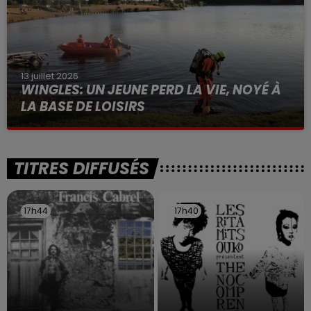
13 juillet 2026
WINGLES: UN JEUNE PERD LA VIE, NOYÉ À
LA BASE DE LOISIRS
La victime a coulé à pic
TITRES DIFFUSÉS
17h44
17h44
17h40
17h40