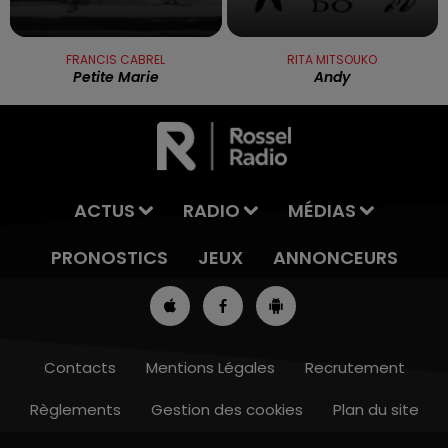
FRANCIS CABREL
RITA MITSOUKO
Petite Marie
Andy
ACTUS
RADIO
MÉDIAS
PRONOSTICS
JEUX
ANNONCEURS
Contacts
Mentions Légales
Recrutement
Règlements
Gestion des cookies
Plan du site
13h00 - 16h00
LES APRÈS-MIDI QUI 