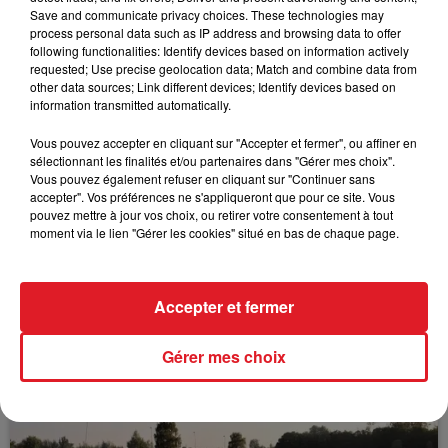
profiter.
Save and communicate privacy choices. These technologies may
process personal data such as IP address and browsing data to offer
following functionalities: Identify devices based on information actively
requested; Use precise geolocation data; Match and combine data from
other data sources; Link different devices; Identify devices based on
FIL D'ACTUS
information transmitted automatically.
Vous pouvez accepter en cliquant sur "Accepter et fermer", ou affiner en
sélectionnant les finalités et/ou partenaires dans "Gérer mes choix".
Vous pouvez également refuser en cliquant sur "Continuer sans
accepter". Vos préférences ne s'appliqueront que pour ce site. Vous
pouvez mettre à jour vos choix, ou retirer votre consentement à tout
moment via le lien "Gérer les cookies" situé en bas de chaque page.
Accepter et fermer
15 juillet 2026
BÉTHUNE: ENQUÊTE POUR HOMICIDE
VOLONTAIRE EN COURS, APRÈS LA...
Gérer mes choix
Selon les premiers éléments, le logement servait
à des prostituées