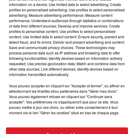
information on a device; Use limited data to select advertising; Create
profiles for personalised advertising; Use profiles to select personalised
advertising; Measure advertising performance; Measure content
performance; Understand audiences through statistics or combinations
of data from different sources; Develop and improve services; Create
profiles to personalise content; Use profiles to select personalised
content; Use limited data to select content; Ensure security, prevent and
detect fraud, and fix errors; Deliver and present advertising and content;
15 juillet 2026
Save and communicate privacy choices. These technologies may
BÉTHUNE: ENQUÊTE POUR HOMICIDE
process personal data such as IP address and browsing data to offer
VOLONTAIRE EN COURS, APRÈS LA...
following functionalities: Identify devices based on information actively
requested; Use precise geolocation data; Match and combine data from
Selon les premiers éléments, le logement servait
other data sources; Link different devices; Identify devices based on
à des prostituées
information transmitted automatically.
Vous pouvez accepter en cliquant sur "Accepter et fermer", ou affiner en
sélectionnant les finalités et/ou partenaires dans "Gérer mes choix".
Vous pouvez également refuser en cliquant sur "Continuer sans
accepter". Vos préférences ne s'appliqueront que pour ce site. Vous
pouvez mettre à jour vos choix, ou retirer votre consentement à tout
moment via le lien "Gérer les cookies" situé en bas de chaque page.
13 juillet 2026
WINGLES: UN JEUNE PERD LA VIE, NOYÉ À
LA BASE DE LOISIRS