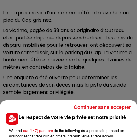
Le corps sans vie d’un homme a été retrouvé hier au
pied du Cap gris nez.
La victime, pagée de 38 ans et originaire d’Outreau
était portée disparue depuis vendredi soir. Les amis du
disparu, mobilisés pour le retrouver, ont découvert sa
voiture samedi soir, sur le parking du Cap. La victime a
finalement été retrouvée morte, quelques dizaines de
mètres en contrebas de la falaise.
Une enquête a été ouverte pour déterminer les
circonstances de son décès mais la piste du suicide
semble largement privilégiée.
Continuer sans accepter
Le respect de votre vie privée est notre priorité
FIL D'ACTUS
We and
our (447) partners
do the following data processing based on
your consent and/or our legitimate interest: Store and/or access