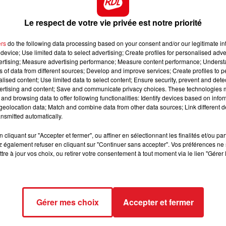
10h00 - 12h00
n de l'ADAV
, l'association droit au vélo, sur le double sens
RDL WEEKEND
Le respect de votre vie privée est notre priorité
ers
do the following data processing based on your consent and/or our legitimate int
device; Use limited data to select advertising; Create profiles for personalised adver
avec l'association de cyclotourisme.
vertising; Measure advertising performance; Measure content performance; Unders
ns of data from different sources; Develop and improve services; Create profiles to 
rons tout en passant un bon moment en famille, cette bala
alised content; Use limited data to select content; Ensure security, prevent and detect
ertising and content; Save and communicate privacy choices. These technologies
and browsing data to offer following functionalities: Identify devices based on infor
mètres à vélo, de quoi s’amuser en se dépensant.
eolocation data; Match and combine data from other data sources; Link different de
nsmitted automatically.
 ans et conseillés pour tous.
cliquant sur "Accepter et fermer", ou affiner en sélectionnant les finalités et/ou pa
 également refuser en cliquant sur "Continuer sans accepter". Vos préférences ne 
nternet de la
Ville de Saint-Omer
tre à jour vos choix, ou retirer votre consentement à tout moment via le lien "Gérer 
Gérer mes choix
Accepter et fermer