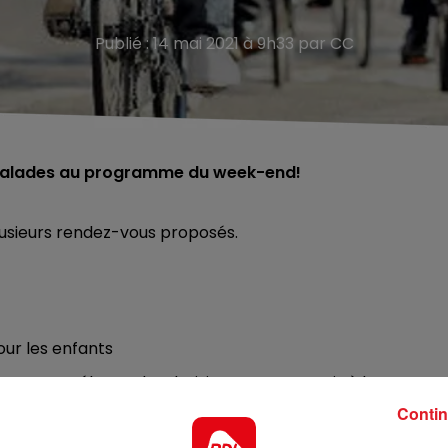
Publié : 14 mai 2021 à 9h33 par CC
s balades au programme du week-end!
lusieurs rendez-vous proposés.
ur les enfants
ans. Des vélos et des draisiennes seront mis à leur
déplacement de façon ludique. Un jeu d’équilibre et
Contin