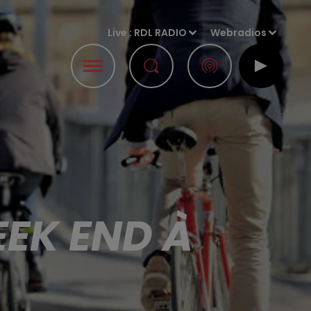
Live :
RDL RADIO
Webradios
EEK END À