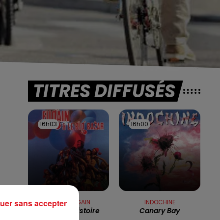
TITRES DIFFUSÉS
16h03
16h03
16h00
16h00
uer sans accepter
MICHEL FUGAIN
INDOCHINE
Une Belle Histoire
Canary Bay