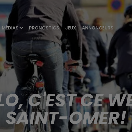
MÉDIAS
PRONOSTICS
JEUX
ANNONCEURS
LO, C'EST CE W
SAINT-OMER!