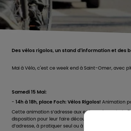
Des vélos rigolos, un stand d'information et de
Mai à Vélo, c'est ce week end à Saint-Omer, avec p
Samedi 15 Mai:
-
14h à 18h, place Foch: Vélos Rigolos!
Animation po
Cette animation s’adresse aux enfants à partir de 5 
disposition pour leur faire découvrir ces moyens de 
d’adresse, à pratiquer seul ou à deux.