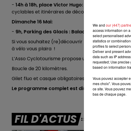
7h00 - 10h00
-
14h à 18h, place Victor Hugo: Stand d'informatio
RDL WEEK-END
cyclables et itinéraires de découverte en ville.
Dimanche 16 Mai:
We and
our (447) partn
access information on a 
-
9h, Parking des Glacis : Balade à vélo familiale
, 
select personalised ad
statistics or combinatio
Si vous souhaitez (re)découvrir la ville et ses envi
profiles to select person
à vélo vous plaira !
Deliver and present adv
data such as IP address 
L’Asso Cyclotourisme propose une boucle de 20 kilo
requested; Use precise g
based on information tra
Boucle de 20 kilomètres.
Gilet fluo et casque obligatoires pour les moins de 16
Vous pouvez accepter en 
mes choix". Vous pouvez
Le programme complet est disponible sur le site i
ce site. Vous pouvez met
bas de chaque page.
FIL D'ACTUS