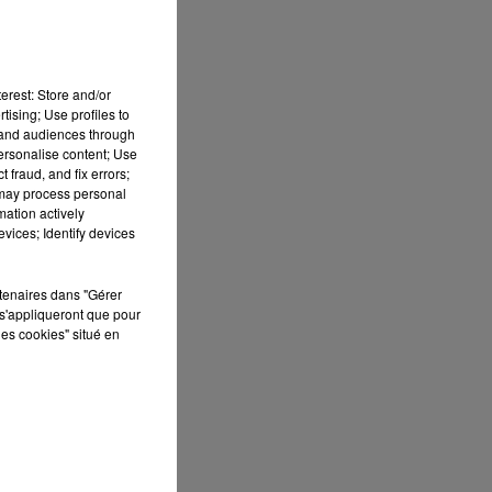
7h00 - 10h00
RDL WEEK-END
erest: Store and/or
tising; Use profiles to
tand audiences through
personalise content; Use
de
 fraud, and fix errors;
 may process personal
mation actively
vices; Identify devices
rtenaires dans "Gérer
s'appliqueront que pour
les cookies" situé en