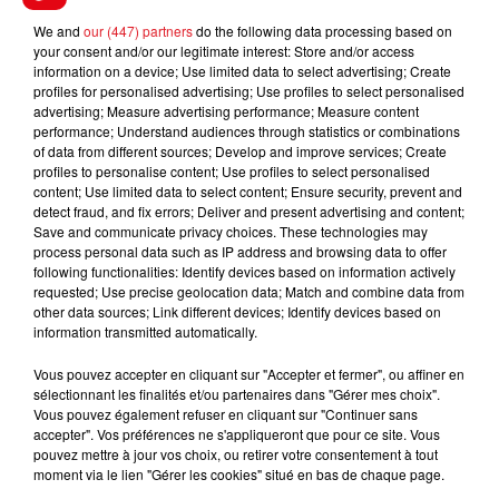
We and
our (447) partners
do the following data processing based on
FIL D'ACTUS
your consent and/or our legitimate interest: Store and/or access
information on a device; Use limited data to select advertising; Create
profiles for personalised advertising; Use profiles to select personalised
advertising; Measure advertising performance; Measure content
performance; Understand audiences through statistics or combinations
of data from different sources; Develop and improve services; Create
profiles to personalise content; Use profiles to select personalised
content; Use limited data to select content; Ensure security, prevent and
detect fraud, and fix errors; Deliver and present advertising and content;
Save and communicate privacy choices. These technologies may
process personal data such as IP address and browsing data to offer
following functionalities: Identify devices based on information actively
15 juillet 2026
BÉTHUNE: ENQUÊTE POUR HOMICIDE
requested; Use precise geolocation data; Match and combine data from
other data sources; Link different devices; Identify devices based on
VOLONTAIRE EN COURS, APRÈS LA...
information transmitted automatically.
Selon les premiers éléments, le logement servait
à des prostituées
Vous pouvez accepter en cliquant sur "Accepter et fermer", ou affiner en
sélectionnant les finalités et/ou partenaires dans "Gérer mes choix".
Vous pouvez également refuser en cliquant sur "Continuer sans
accepter". Vos préférences ne s'appliqueront que pour ce site. Vous
pouvez mettre à jour vos choix, ou retirer votre consentement à tout
moment via le lien "Gérer les cookies" situé en bas de chaque page.