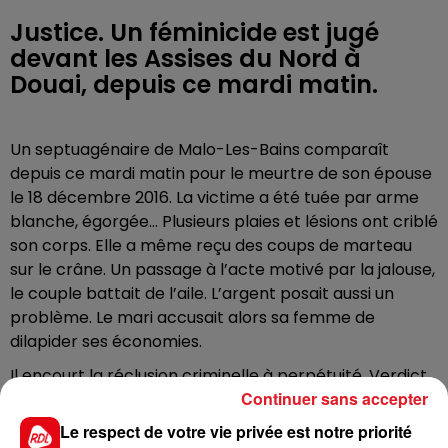
Justice. Un féminicide est jugé
devant les Assises du Nord à
Douai, depuis ce mardi matin.
Un septuagénaire de Malo-Les-Bains comparaît
depuis ce mardi matin pour le meurtre de son épouse
le 18 décembre 2016. La victime a été tuée par arme
blanche, égorgée… Plusieurs plaies et lésions ont criblé
son corps. Elle a même reçu des coups de marteau
sur le crâne. Un passage à l’acte motivé par la jalouse,
le couple battait de l’aile. L’argent posait aussi un
problème. Le mari accusait alors sa femme de
dilapider ses économies.
Il encourt la réclusion criminelle à perpétuité. Verdict
Continuer sans accepter
attendu vendredi.
Le respect de votre vie privée est notre priorité