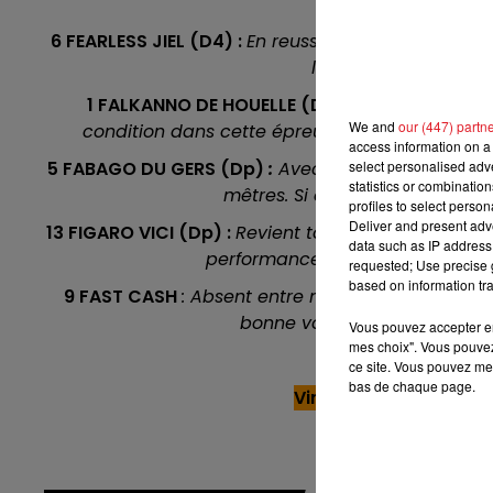
a
7h00 - 10h00
DEBOUT C'EST L'HEURE
6 FEARLESS JIEL (D4) :
En reussite depuis cet été, o
lot sur la piste de Re
1 FALKANNO DE HOUELLE (D4) :
Il vient de fai
We and
our (447) partn
condition dans cette épreuve. Encore court pou
access information on a 
5 FABAGO DU GERS (Dp)
:
Avec lui tout se jouera a
select personalised ad
statistics or combinatio
mêtres. Si ca se passe bien de c
profiles to select person
Deliver and present adv
13 FIGARO VICI (Dp)
:
Revient tout les ans de Suéde
data such as IP address 
performance sur ce tracé, mais n
requested; Use precise g
based on information tra
9 FAST CASH
: Absent entre mars et octobre, il
bonne voie pour refaire parle
Vous pouvez accepter en 
mes choix". Vous pouvez
En dir
ce site. Vous pouvez met
bas de chaque page.
Vincennes (R1) : 308