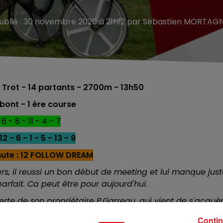
ublié : 30 novembre 2020 à 21h12 par Sebastien MORTAG
Trot - 14 partants - 2700m - 13h50
bont - 1 ére course
 6 - 8 - 11 - 4 - 7
12 - 6 - 1 - 5 - 13 - 9
nute : 12 FOLLOW DREAM
ers, il reussi un bon début de meeting et lui manque just
parfait. Ca peut être pour aujourd'hui.
rte de son propriétaire P.Garreau, qui vient de s'acquèr
but de carriére trés prometteur et sera l'un des prétenda
Contin