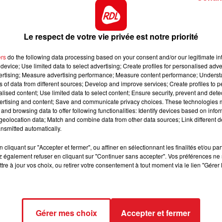
u succés.
12h00 - 13h00
RDL & VOUS
ù il n'est pas sorti des 5 premiers, il vient de pulveriser 
ims. Sa place est à l'arrivée.
Le respect de votre vie privée est notre priorité
re une rentrée correcte mi-novembre, et sera mieux en
ers
do the following data processing based on your consent and/or our legitimate int
r la victoire, on le retiendra pour une 3/4 éme place.
device; Use limited data to select advertising; Create profiles for personalised adver
u départ, car il peut se mettre à la faute des les premie
vertising; Measure advertising performance; Measure content performance; Unders
ns of data from different sources; Develop and improve services; Create profiles to 
e coté là, il est capable de finir vite.
alised content; Use limited data to select content; Ensure security, prevent and detect
ertising and content; Save and communicate privacy choices. These technologies
 pour participer au meeting hivernal. Il a reussi de bon
and browsing data to offer following functionalities: Identify devices based on infor
'a pas été revu depuis 2 mois. A suivre.
eolocation data; Match and combine data from other data sources; Link different de
nsmitted automatically.
 a maintenant 3 courses dans les jambes et semble sur la
r de lui. Plus en fin de combinaison.
cliquant sur "Accepter et fermer", ou affiner en sélectionnant les finalités et/ou pa
 également refuser en cliquant sur "Continuer sans accepter". Vos préférences ne 
ect des pistes
tre à jour vos choix, ou retirer votre consentement à tout moment via le lien "Gérer 
 GITANO JACK - 803 HANDY JET
Gérer mes choix
Accepter et fermer