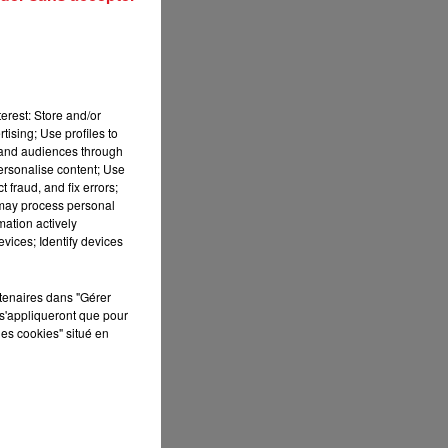
13h00 - 16h00
LES APRÈS-MIDI QUI CHANTENT
un
erest: Store and/or
tising; Use profiles to
rs
tand audiences through
personalise content; Use
 fraud, and fix errors;
 may process personal
ne
mation actively
vices; Identify devices
rtenaires dans "Gérer
s'appliqueront que pour
les cookies" situé en