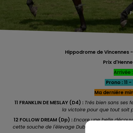
P
Hippodrome de Vincennes - 
Prix d'Henne
Arrivée :
Prono : 11 - 
Ma derniére mi
11 FRANKLIN DE MESLAY (D4) :
Trés bien sans ses f
la victoire pour que tout soit 
12 FOLLOW DREAM (Dp) :
Encore une belle découve
cette souche de l'élevage Dubois. Il réalise un dè