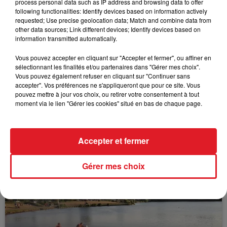
process personal data such as IP address and browsing data to offer
following functionalities: Identify devices based on information actively
requested; Use precise geolocation data; Match and combine data from
FIL D'ACTUS
other data sources; Link different devices; Identify devices based on
information transmitted automatically.
Vous pouvez accepter en cliquant sur "Accepter et fermer", ou affiner en
sélectionnant les finalités et/ou partenaires dans "Gérer mes choix".
Vous pouvez également refuser en cliquant sur "Continuer sans
accepter". Vos préférences ne s'appliqueront que pour ce site. Vous
pouvez mettre à jour vos choix, ou retirer votre consentement à tout
moment via le lien "Gérer les cookies" situé en bas de chaque page.
15 juillet 2026
BÉTHUNE: ENQUÊTE POUR HOMICIDE
Accepter et fermer
VOLONTAIRE EN COURS, APRÈS LA...
Selon les premiers éléments, le logement servait
Gérer mes choix
à des prostituées