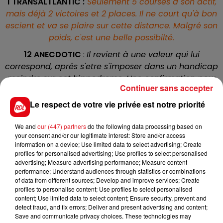
1 TRANSALTLANTIC
:
Seulement 5 courses à son actif,
mais déjà 2 victoires et 2 places. Il ne court qu'à bon
escient et va se plaire sur cette distance. Malgré son
poids, c'est une belle possibilté.
12 ANECDOTIC
:
Il revient à une valeur qui lui
correspond, aprés s'etre s'imposer dans un handicap
moindre sur cet hippodrome. Une confirmation pour
Continuer sans accepter
les accessits est attendue.
Le respect de votre vie privée est notre priorité
5 TIRANO :
En pleine forme dans les épreuves de
seconde catégorie, il a echoué dans le quinté du
We and
our (447) partners
do the following data processing based on
01/05 à Saint-Cloud. Baissé d'un kilo, il tentera de
your consent and/or our legitimate interest: Store and/or access
faire bonne contenance à un plus haut niveau.
information on a device; Use limited data to select advertising; Create
profiles for personalised advertising; Use profiles to select personalised
3 PALUS ARGENTEUS
:
Il va faire un essai sur cette
advertising; Measure advertising performance; Measure content
distance, mais fait bien dans les quintés. Si il tient la
performance; Understand audiences through statistics or combinations
of data from different sources; Develop and improve services; Create
distance, il peut faire l'arrivée.
profiles to personalise content; Use profiles to select personalised
content; Use limited data to select content; Ensure security, prevent and
*********
detect fraud, and fix errors; Deliver and present advertising and content;
Save and communicate privacy choices. These technologies may