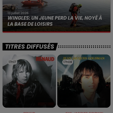
13 juillet 2026
WINGLES: UN JEUNE PERD LA VIE, NOYÉ À
LA BASE DE LOISIRS
La victime a coulé à pic
TITRES DIFFUSÉS
17h17
17h17
17h08
17h08