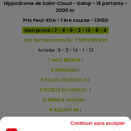
Hippodrome de Saint-Cloud
- Galop - 16
partants -
2000 m
Prix Peut-Etre
- 1 ére course - 13h50
Mon prono : 7 - 9 - 5 - 2 - 13 - 8 - 4
Ma derniére minute : 7 MISS BELIEVE
Arrivée : 9 - 3 - 14 - 1 - 13
7 MISS BELIEVE
:
9 RIDWAAN
:
5 PALUS ARGENTEUS
:
2 FICELLE DU HOULEY
:
13 PRINCE ANODIN
:
8 AQUASTAR
:
4 SHAMSABAD
:
Continuer sans accepter
*****************