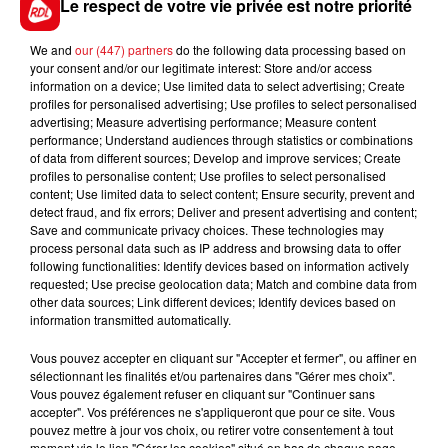
Le respect de votre vie privée est notre priorité
We and
our (447) partners
do the following data processing based on
your consent and/or our legitimate interest: Store and/or access
information on a device; Use limited data to select advertising; Create
FIL D'ACTUS
profiles for personalised advertising; Use profiles to select personalised
advertising; Measure advertising performance; Measure content
performance; Understand audiences through statistics or combinations
of data from different sources; Develop and improve services; Create
profiles to personalise content; Use profiles to select personalised
content; Use limited data to select content; Ensure security, prevent and
detect fraud, and fix errors; Deliver and present advertising and content;
Save and communicate privacy choices. These technologies may
process personal data such as IP address and browsing data to offer
following functionalities: Identify devices based on information actively
requested; Use precise geolocation data; Match and combine data from
15 juillet 2026
other data sources; Link different devices; Identify devices based on
BÉTHUNE: ENQUÊTE POUR HOMICIDE
information transmitted automatically.
VOLONTAIRE EN COURS, APRÈS LA...
Selon les premiers éléments, le logement servait
Vous pouvez accepter en cliquant sur "Accepter et fermer", ou affiner en
sélectionnant les finalités et/ou partenaires dans "Gérer mes choix".
à des prostituées
Vous pouvez également refuser en cliquant sur "Continuer sans
accepter". Vos préférences ne s'appliqueront que pour ce site. Vous
pouvez mettre à jour vos choix, ou retirer votre consentement à tout
moment via le lien "Gérer les cookies" situé en bas de chaque page.