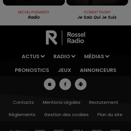
MICHEL POLNAREFF
FLORENT PAGNY
Radio
Je Sais Qui Je Suis
ACTUS
RADIO
MÉDIAS
PRONOSTICS
JEUX
ANNONCEURS
Contacts
Mentions Légales
Recrutement
Règlements
Gestion des cookies
Plan du site
12h00 - 13h00
RDL & VOUS