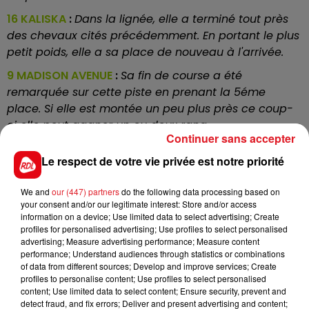
16 KALISKA
:
Dans la lignée, elle a terminé tout près
des chevaux cités précédemment. En portant le plus
petit poids, elle a sa place de nouveau à l'arrivée.
9 MADISON AVENUE
:
Sa fin de course a été
remarquée sur cette piste en prenant la 5éme
place. Si elle est montée un peu plus près ce coup-
ci elle peut gagner un ou deux rang
Continuer sans accepter
13 RIPPONETTE
:
Elle aurait pu rentrer dans la
Le respect de votre vie privée est notre priorité
combinaison gagnante du quinté référence, sans
une gêne lors du sprint final. Avec un bon parcours,
We and
our (447) partners
do the following data processing based on
c'est une possibilité pour les places.
your consent and/or our legitimate interest: Store and/or access
information on a device; Use limited data to select advertising; Create
10 DICTION
:
Elle n'a couru que sur les parcours à
profiles for personalised advertising; Use profiles to select personalised
main droite et c'est la seule qui ne fait pas partie de
advertising; Measure advertising performance; Measure content
la ligne du 26/05 . Il y a des points d'interrogations
performance; Understand audiences through statistics or combinations
of data from different sources; Develop and improve services; Create
dans sa candidature, mais qui pourrait être positif
profiles to personalise content; Use profiles to select personalised
au résultat final.
content; Use limited data to select content; Ensure security, prevent and
detect fraud, and fix errors; Deliver and present advertising and content;