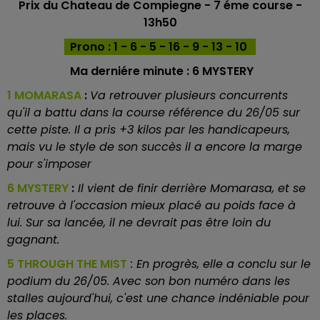
Prix du Chateau de Compiegne - 7 éme course -
13h50
Prono : 1 - 6 - 5 - 16 - 9 - 13 - 10
Ma derniére minute :
6 MYSTERY
1 MOMARASA
:
Va retrouver plusieurs concurrents
qu'il a battu dans la course référence du 26/05 sur
cette piste. Il a pris +3 kilos par les handicapeurs,
mais vu le style de son succès il a encore la marge
pour s'imposer
6 MYSTERY
:
Il vient de finir derrière Momarasa, et se
retrouve à l'occasion mieux placé au poids face à
lui. Sur sa lancée, il ne devrait pas être loin du
gagnant.
5 THROUGH THE MIST
: En progrès, elle a conclu sur le
podium du 26/05. Avec son bon numéro dans les
stalles aujourd'hui, c'est une chance indéniable pour
les places.