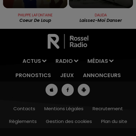
PHILIPPE LAFONTAINE
DALIDA
Coeur De Loup
Laissez-Moi Danser
ACTUS
RADIO
MÉDIAS
PRONOSTICS
JEUX
ANNONCEURS
Contacts
Mentions Légales
Recrutement
Règlements
Gestion des cookies
Plan du site
7h00 - 10h00
DEBOUT C'EST L'HEURE