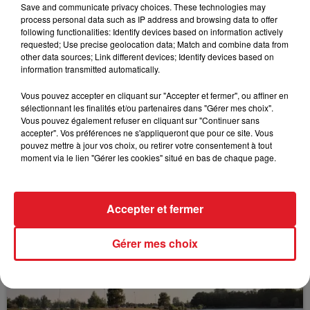
*********
Save and communicate privacy choices. These technologies may
process personal data such as IP address and browsing data to offer
following functionalities: Identify devices based on information actively
requested; Use precise geolocation data; Match and combine data from
other data sources; Link different devices; Identify devices based on
FIL D'ACTUS
information transmitted automatically.
Vous pouvez accepter en cliquant sur "Accepter et fermer", ou affiner en
sélectionnant les finalités et/ou partenaires dans "Gérer mes choix".
Vous pouvez également refuser en cliquant sur "Continuer sans
accepter". Vos préférences ne s'appliqueront que pour ce site. Vous
pouvez mettre à jour vos choix, ou retirer votre consentement à tout
moment via le lien "Gérer les cookies" situé en bas de chaque page.
15 juillet 2026
Accepter et fermer
BÉTHUNE: ENQUÊTE POUR HOMICIDE
VOLONTAIRE EN COURS, APRÈS LA...
Gérer mes choix
Selon les premiers éléments, le logement servait
à des prostituées