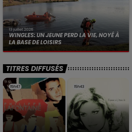
13 juillet 2026
WINGLES: UN JEUNE PERD LA VIE, NOYÉ À
LA BASE DE LOISIRS
La victime a coulé à pic
TITRES DIFFUSÉS
15h47
15h47
15h43
15h43