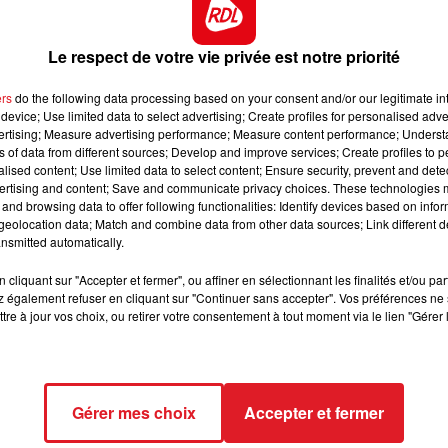
 dernier, il a réussi à enlever une épreuve de ce genre. 
h00 - 12h00
8h00 - 10h00
IR D'ACCORDÉON
RDL WEEK-E
passée inappercue, et devrait ici gagner quelque rang
Le respect de votre vie privée est notre priorité
lémentaire.
e cesse de se distinguer, elle apprécie également la PS
ers
do the following data processing based on your consent and/or our legitimate int
device; Use limited data to select advertising; Create profiles for personalised adver
e tableau. C'est une bonne chance d'oustider
vertising; Measure advertising performance; Measure content performance; Unders
deux fois d'en faire l'arrivée cette année. Il est en bonne
ns of data from different sources; Develop and improve services; Create profiles to 
alised content; Use limited data to select content; Ensure security, prevent and detect
urrent à glisser sur les tickets.
ertising and content; Save and communicate privacy choices. These technologies
and browsing data to offer following functionalities: Identify devices based on infor
dans les handicaps, et arrive ici en faisant une rentrée.
eolocation data; Match and combine data from other data sources; Link different de
rrait bien en profiter pour prendre un accessit.
nsmitted automatically.
 ne fait que progresser, comme l'atteste ses résultats dan
cliquant sur "Accepter et fermer", ou affiner en sélectionnant les finalités et/ou pa
augure pour lui de se montrer à son evidence.
 également refuser en cliquant sur "Continuer sans accepter". Vos préférences ne 
tre à jour vos choix, ou retirer votre consentement à tout moment via le lien "Gérer 
********
Gérer mes choix
Accepter et fermer