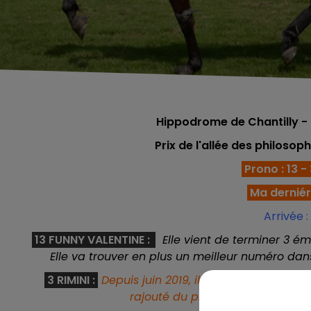
Hippodrome de Chantilly -
Prix de l'allée des philosoph
Prono : 13 - 3
Ma derniére
Arrivée : 
13 FUNNY VALENTINE :
Elle vient de terminer 3 éme
Elle va trouver en plus un meilleur numéro dan
3 RIMINI :
Depuis juin 2019, il ne court que des 
rajouté du plombs mais il le por