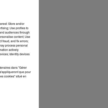
Sa
11h00 - 12h
ND
SUR UN AIR D'
F
erest: Store and/or
tising; Use profiles to
tand audiences through
personalise content; Use
 fraud, and fix errors;
 may process personal
mation actively
vices; Identify devices
s
rtenaires dans "Gérer
s'appliqueront que pour
les cookies" situé en