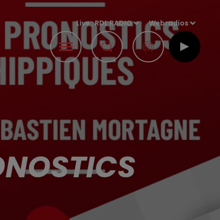
Live :
RDL RADIO
Webradios
RONOSTICS