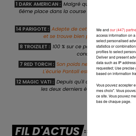
1 DARK AMERICAN :
Malgré qu'il a été peu vu l'an
 10h00
11
EK-END
SUR UN A
6éme place dans la course réfèrence n'est pas 
supp
14 PARIGOTE :
Adepte de cette distance où elle n
We and
our (447) partn
access information on a 
et se trouve bien placé dans le bas d
select personalised ad
8 TROIZILET :
100 % sur ce parcours, il vient par 
statistics or combinatio
profiles to select person
condition et sera un conc
Deliver and present adv
data such as IP address 
7 RED TORCH :
Son poids ne fait que de baisser 
requested; Use precise g
L'écurie Pantall est en forme, et il pou
based on information tra
12 MAGIC VATI :
Depuis qu'il court à Chantilly, il
Vous pouvez accepter en 
les deux derniers événements. De bon 
mes choix". Vous pouvez
ce site. Vous pouvez met
bas de chaque page.
FIL D'ACTUS