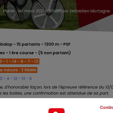
Publié : 1er mars 2021 à 20h35 par Sebastien Mortagne
 Galop - 15
partants - 1300 m - PSF
es - 1 ére
course - (5 non partant)
 - 1 - 14 - 8 - 7 - 12
 minute : 3 RIMINI
2 - 4 - 12 - 13 - 9
, d'honorable façon, lors de l'épreuve référence du 13/0
s les boites, une confirmation est attendue de sa part.
quintés, avec une certaine réussite. Le handicapeur lui a
Contin
te bien, sa chance est de premier ordre.