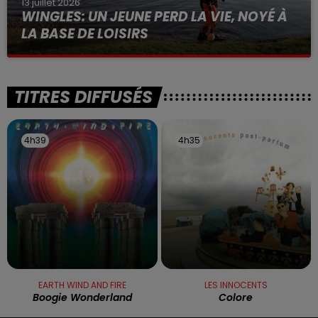
13 juillet 2026
WINGLES: UN JEUNE PERD LA VIE, NOYÉ À
LA BASE DE LOISIRS
La victime a coulé à pic
TITRES DIFFUSÉS
4h39
4h39
4h35
4h35
EARTH WIND AND FIRE
LES INNOCENTS
Boogie Wonderland
Colore