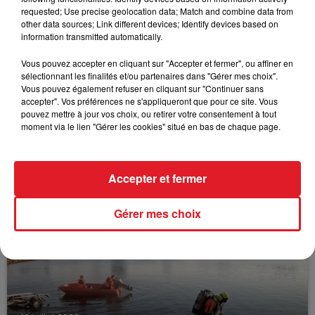
FIL D'ACTUS
requested; Use precise geolocation data; Match and combine data from
other data sources; Link different devices; Identify devices based on
information transmitted automatically.
Vous pouvez accepter en cliquant sur "Accepter et fermer", ou affiner en
sélectionnant les finalités et/ou partenaires dans "Gérer mes choix".
Vous pouvez également refuser en cliquant sur "Continuer sans
accepter". Vos préférences ne s'appliqueront que pour ce site. Vous
pouvez mettre à jour vos choix, ou retirer votre consentement à tout
moment via le lien "Gérer les cookies" situé en bas de chaque page.
15 juillet 2026
BÉTHUNE: ENQUÊTE POUR HOMICIDE
VOLONTAIRE EN COURS, APRÈS LA...
Accepter et fermer
Selon les premiers éléments, le logement servait
à des prostituées
Gérer mes choix