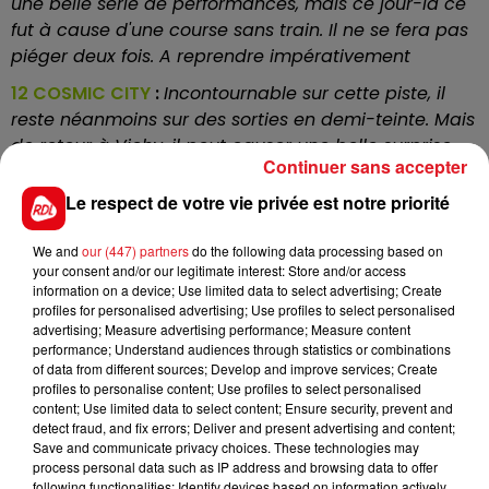
une belle série de performances, mais ce jour-là ce
fut à cause d'une course sans train. Il ne se fera pas
piéger deux fois. A reprendre impérativement
12 COSMIC CITY
:
Incontournable sur cette piste, il
reste néanmoins sur des sorties en demi-teinte. Mais
de retour à Vichy, il peut causer une belle surprise
Continuer sans accepter
14 RANNAN
:
Lui aussi va se retrouver dans son jardin,
Le respect de votre vie privée est notre priorité
mais est plus performant sur 2400 m. Avec un
parcours à l'économie, il peut venir prendre la 5ème
We and
our (447) partners
do the following data processing based on
place.
your consent and/or our legitimate interest: Store and/or access
information on a device; Use limited data to select advertising; Create
15 PATZEFREDO
:
Sa valeur fond comme neige au
profiles for personalised advertising; Use profiles to select personalised
soleil, même si ce n'est pas la saison, sa situation en
advertising; Measure advertising performance; Measure content
bas de tableau lui vaudra des partisans
performance; Understand audiences through statistics or combinations
of data from different sources; Develop and improve services; Create
En direct des pistes
profiles to personalise content; Use profiles to select personalised
content; Use limited data to select content; Ensure security, prevent and
detect fraud, and fix errors; Deliver and present advertising and content;
Save and communicate privacy choices. These technologies may
process personal data such as IP address and browsing data to offer
following functionalities: Identify devices based on information actively