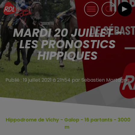
MARDI 20 JUILLET -
LES PRONOSTICS
HIPPIQUES
Publié : 19 juillet 2021 à 21h54 par Sebastien Mortagne
Hippodrome de Vichy
- Galop - 16
partants - 3000
m