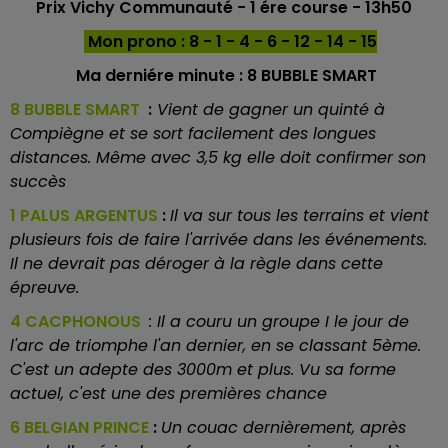
Prix Vichy Communauté - 1 ére course - 13h50
Mon prono : 8 - 1 - 4 - 6 - 12 - 14 - 15
Ma derniére minute :
8 BUBBLE SMART
8 BUBBLE SMART
:
Vient de gagner un quinté à
Compiègne et se sort facilement des longues
distances. Même avec 3,5 kg elle doit confirmer son
succès
1 PALUS ARGENTUS
:
Il va sur tous les terrains et vient
plusieurs fois de faire l'arrivée dans les événements.
Il ne devrait pas déroger à la règle dans cette
épreuve.
4 CACPHONOUS
: Il a couru un groupe I le jour de
l'arc de triomphe l'an dernier, en se classant 5ème.
C'est un adepte des 3000m et plus. Vu sa forme
actuel, c'est une des premières chance
6 BELGIAN PRINCE
:
Un couac dernièrement, après