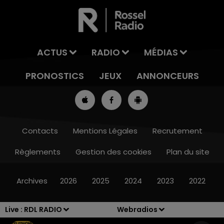
ACTUS
RADIO
MÉDIAS
PRONOSTICS
JEUX
ANNONCEURS
Contacts
Mentions Légales
Recrutement
Règlements
Gestion des cookies
Plan du site
13h00 - 16h00
LES APRÈS-MIDI QUI CHANTENT
Archives
2026
2025
2024
2023
2022
Live :
RDL RADIO
Webradios