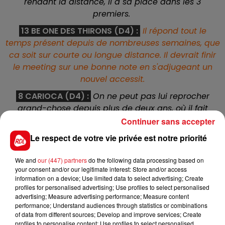
rendant la distance, il a sa place dans les 3
premiers.
13 BE ONE DES THIRONS (D4) :
Il répond tout le
temps présent depuis de nombreuses semaines, que
ca soit sur courte ou longue distance. Il devrait finir
le meeting sur une bonne note en s'adjugeant un
nouvel accessit.
8 CARIOCA (D4) :
On ne peut pas lui reprocher
grand-chose depuis plus de deux ans, où il fait
réguliérement les arrivées. Rarement fautif, il trouve
Continuer sans accepter
ici un engagement idéal au premier poteau.
Le respect de votre vie privée est notre priorité
4 CRISTAL DU PERCHE (D4) :
Complétement hors
We and
our (447) partners
do the following data processing based on
forme pendant plusieurs mois, il vient de sortir de
your consent and/or our legitimate interest: Store and/or access
l'anonymat le 30/01 sur ce tracé en prenant une 3
information on a device; Use limited data to select advertising; Create
éme place. Feu de paille ou confirmation ? Réponse
profiles for personalised advertising; Use profiles to select personalised
advertising; Measure advertising performance; Measure content
vers 13h50
performance; Understand audiences through statistics or combinations
5 BRAQUO (D4) :
A souvent joué de malchance, lors
of data from different sources; Develop and improve services; Create
profiles to personalise content; Use profiles to select personalised