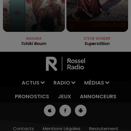
NIAGARA
STEVIE WONDER
Tchiki Boum
Superstition
ACTUS
RADIO
MÉDIAS
PRONOSTICS
JEUX
ANNONCEURS
Contacts
Mentions Légales
Recrutement