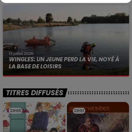
à des prostituées
13 juillet 2026
WINGLES: UN JEUNE PERD LA VIE, NOYÉ À
LA BASE DE LOISIRS
La victime a coulé à pic
TITRES DIFFUSÉS
22h55
22h55
22h51
22h51