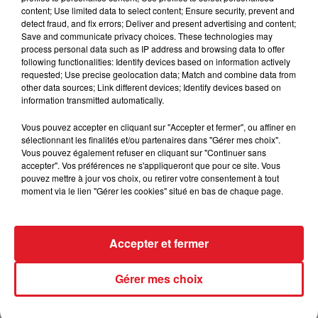
de ses derniéres sorties. C'est vrai qu'avec lui il faut
content; Use limited data to select content; Ensure security, prevent and
raser les murs et finir en trouvant le passage. Si ca
detect fraud, and fix errors; Deliver and present advertising and content;
se passe bien, il peut surprendre agréablement
Save and communicate privacy choices. These technologies may
process personal data such as IP address and browsing data to offer
********
following functionalities: Identify devices based on information actively
requested; Use precise geolocation data; Match and combine data from
other data sources; Link different devices; Identify devices based on
information transmitted automatically.
FIL D'ACTUS
Vous pouvez accepter en cliquant sur "Accepter et fermer", ou affiner en
sélectionnant les finalités et/ou partenaires dans "Gérer mes choix".
Vous pouvez également refuser en cliquant sur "Continuer sans
accepter". Vos préférences ne s'appliqueront que pour ce site. Vous
pouvez mettre à jour vos choix, ou retirer votre consentement à tout
moment via le lien "Gérer les cookies" situé en bas de chaque page.
Accepter et fermer
15 juillet 2026
Gérer mes choix
BÉTHUNE: ENQUÊTE POUR HOMICIDE
VOLONTAIRE EN COURS, APRÈS LA...
Selon les premiers éléments, le logement servait