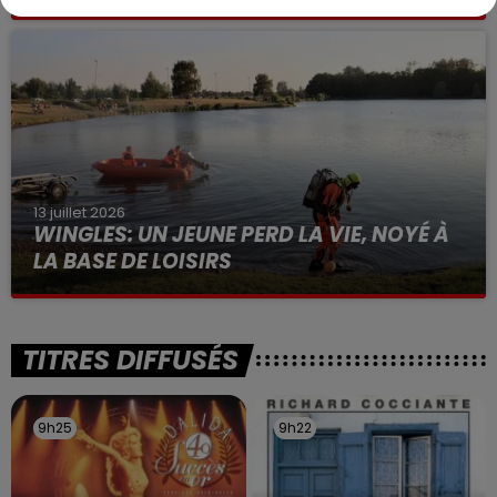
Selon les premiers éléments, le logement servait
à des prostituées
13 juillet 2026
WINGLES: UN JEUNE PERD LA VIE, NOYÉ À
LA BASE DE LOISIRS
La victime a coulé à pic
TITRES DIFFUSÉS
9h25
9h25
9h22
9h22