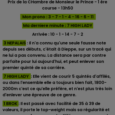
Prix de la CHambre de Monsieur le Prince
- 1 ére
course - 13h50
Mon prono : 3 - 7 - 1 - 4 - 16 - 6 - 11
Ma derniere minu
te : 7 HIGH LADY
Arrivée : 10 - 1 - 14 - 7 - 2
3 NEPALAIS
: Il n'a connu qu'une seule fausse note
depuis ses débuts, c'était à Dieppe, sur un tracé qui
ne lui a pas convenu. La distance sera par contre
parfaite pour lui aujourd'hui, et peut enlever son
premier quinté de sa carrière.
7 HIGH LADY
: Elle vient de courir 5 quintés d'affilés,
ou dans l'ensemble elle a toujours bien fait, 1800-
2000m c'est ce qu'elle préfère, et n'est plus très loin
d'enlever une épreuve de ce genre.
1 BROK
: Il est passé avec facilité de 35 à 39 de
valeurs, il porte le top-weight mais sa régularité et