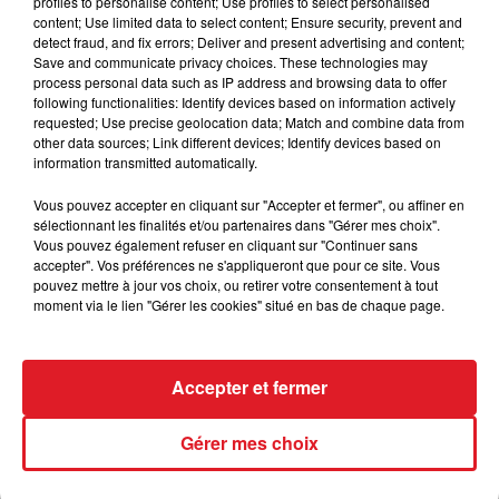
à tenter à belle cote.
profiles to personalise content; Use profiles to select personalised
content; Use limited data to select content; Ensure security, prevent and
+++++ EN DIRECT DES PISTES+++++
detect fraud, and fix errors; Deliver and present advertising and content;
Save and communicate privacy choices. These technologies may
Hippodrome de Vincennes (R4) : 504 INFANT
process personal data such as IP address and browsing data to offer
following functionalities: Identify devices based on information actively
D'ERABLE
requested; Use precise geolocation data; Match and combine data from
other data sources; Link different devices; Identify devices based on
information transmitted automatically.
Vous pouvez accepter en cliquant sur "Accepter et fermer", ou affiner en
FIL D'ACTUS
sélectionnant les finalités et/ou partenaires dans "Gérer mes choix".
Vous pouvez également refuser en cliquant sur "Continuer sans
accepter". Vos préférences ne s'appliqueront que pour ce site. Vous
pouvez mettre à jour vos choix, ou retirer votre consentement à tout
moment via le lien "Gérer les cookies" situé en bas de chaque page.
Accepter et fermer
15 juillet 2026
Gérer mes choix
BÉTHUNE: ENQUÊTE POUR HOMICIDE
VOLONTAIRE EN COURS, APRÈS LA...