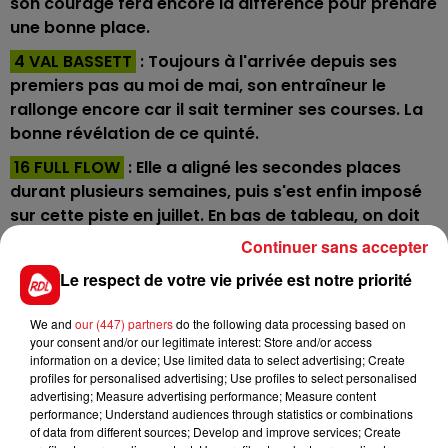
son courage fera encore la différence pour prendre
une bonne place.
4 VAL BASSETT
: Toujours à l'arrivée depuis ses
premiers pas au moi de mai, son entraîneur le
rallonge encore car il sait terminer ses courses. La
bonne révélation de ce quinté.
16 FULL FLOW
: Elle a aligné les secondes places
durant plusieurs semaines, puis s'est enfin imposé
sur cette piste en juillet. En bas de tableau, on doit
l'inclure sur tous les tickets
Continuer sans accepter
6 COOBIRD
: L'un des plus expérimentés de ce
Le respect de votre vie privée est notre priorité
handicap, il glane souvent des places en fin de
combinaison. C'est encore là qu'on peut le
We and
our (447) partners
do the following data processing based on
your consent and/or our legitimate interest: Store and/or access
retrouver à l'arrivée.
information on a device; Use limited data to select advertising; Create
11 VILLA WAGRAM
: On ne peut pas lui reprocher
profiles for personalised advertising; Use profiles to select personalised
advertising; Measure advertising performance; Measure content
grand-chose depuis sa première course, mais il va
performance; Understand audiences through statistics or combinations
affonter un lot plus relevé ici. C'est un pari amusant
of data from different sources; Develop and improve services; Create