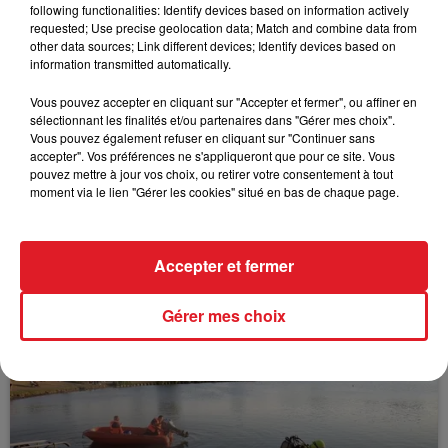
following functionalities: Identify devices based on information actively
FIL D'ACTUS
requested; Use precise geolocation data; Match and combine data from
other data sources; Link different devices; Identify devices based on
information transmitted automatically.
Vous pouvez accepter en cliquant sur "Accepter et fermer", ou affiner en
sélectionnant les finalités et/ou partenaires dans "Gérer mes choix".
Vous pouvez également refuser en cliquant sur "Continuer sans
accepter". Vos préférences ne s'appliqueront que pour ce site. Vous
pouvez mettre à jour vos choix, ou retirer votre consentement à tout
moment via le lien "Gérer les cookies" situé en bas de chaque page.
15 juillet 2026
BÉTHUNE: ENQUÊTE POUR HOMICIDE
Accepter et fermer
VOLONTAIRE EN COURS, APRÈS LA...
Selon les premiers éléments, le logement servait
Gérer mes choix
à des prostituées