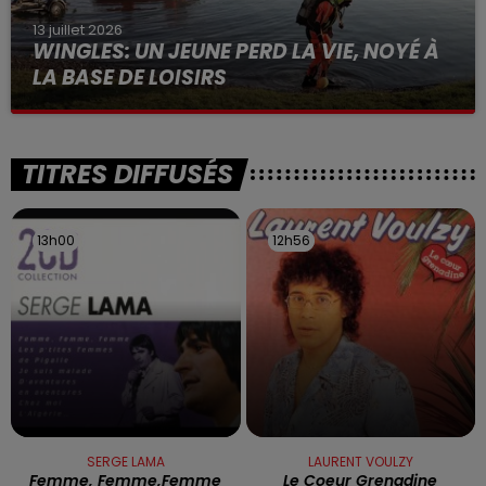
13 juillet 2026
WINGLES: UN JEUNE PERD LA VIE, NOYÉ À
LA BASE DE LOISIRS
La victime a coulé à pic
TITRES DIFFUSÉS
13h00
13h00
12h56
12h56
SERGE LAMA
LAURENT VOULZY
Femme, Femme,femme
Le Coeur Grenadine