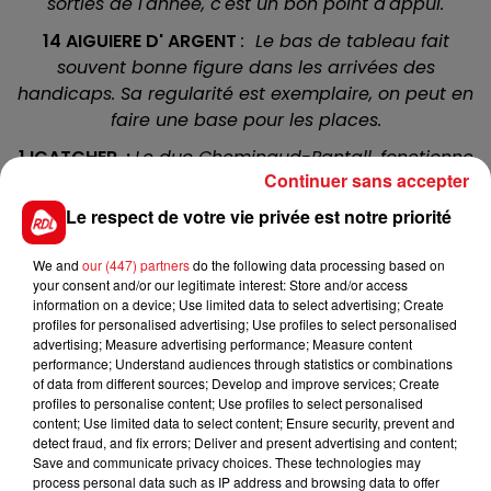
sorties de l'année, c'est un bon point d'appui.
14 AIGUIERE D' ARGENT
: Le bas de tableau fait
souvent bonne figure dans les arrivées des
handicaps. Sa regularité est exemplaire, on peut en
faire une base pour les places.
1 ICATCHER :
Le duo Cheminaud-Pantall, fonctionne
Continuer sans accepter
bien en ce moment, ici son poids ne sera pas un
cadeau. Mais quand la forme est là..
Le respect de votre vie privée est notre priorité
4 ELUSIVE FOOT
: Il a bien fini lors de son premier
We and
our (447) partners
do the following data processing based on
handicap le 19/07 à Chantilly. Il a la pointure de ses
your consent and/or our legitimate interest: Store and/or access
lots, c'est une possible révélation.
information on a device; Use limited data to select advertising; Create
profiles for personalised advertising; Use profiles to select personalised
2 CHILL CHAINING :
7 éme de la course référence de
advertising; Measure advertising performance; Measure content
Nantes, il a ensuite progressé en prenant une 5 éme
performance; Understand audiences through statistics or combinations
of data from different sources; Develop and improve services; Create
place dans un quinté. Une place qu'il peut prétendre
profiles to personalise content; Use profiles to select personalised
aujourd'hui.
content; Use limited data to select content; Ensure security, prevent and
detect fraud, and fix errors; Deliver and present advertising and content;
Save and communicate privacy choices. These technologies may
process personal data such as IP address and browsing data to offer