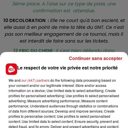
3éme place. A l'aise sur ce type de piste, une
confirmation est attendue.
10 DECOLORATION :
Elle ne court qu'à bon escient, et
elle aussi à en point de mire la tête du GNT. Ce n'est
pas son meilleur engagement de ce tournoi, mais il
est interdit de faire sans sur les tickets.
12 FRIC DU CHENE
:
Il s'est bien défendu dans
l'épreuve du Croisé-Laroche en rendant la distance.
Continuer sans accepter
Avec un bon parcours, il peut refaire le même
Le respect de votre vie privée est notre priorité
résultat.
We and
our (447) partners
do the following data processing based on
11 DEXTER CHATO :
Il n'a pas fini si loin que ça des
your consent and/or our legitimate interest: Store and/or access
premiers dans l'étape précedente à la 6éme place.
information on a device; Use limited data to select advertising; Create
Il a meilleur que lui ici, mais en cas de défaillance il
profiles for personalised advertising; Use profiles to select personalised
advertising; Measure advertising performance; Measure content
peut terminer la combinaison de ce quinté.
performance; Understand audiences through statistics or combinations
*********
of data from different sources; Develop and improve services; Create
profiles to personalise content; Use profiles to select personalised
En direct des pistes :
content; Use limited data to select content; Ensure security, prevent and
detect fraud, and fix errors; Deliver and present advertising and content;