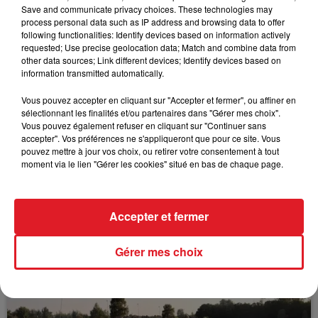
LAVAL (R1) : 610 CROSSFIRE - 810 HALICIA BELLA
Save and communicate privacy choices. These technologies may
process personal data such as IP address and browsing data to offer
following functionalities: Identify devices based on information actively
requested; Use precise geolocation data; Match and combine data from
other data sources; Link different devices; Identify devices based on
FIL D'ACTUS
information transmitted automatically.
Vous pouvez accepter en cliquant sur "Accepter et fermer", ou affiner en
sélectionnant les finalités et/ou partenaires dans "Gérer mes choix".
Vous pouvez également refuser en cliquant sur "Continuer sans
accepter". Vos préférences ne s'appliqueront que pour ce site. Vous
pouvez mettre à jour vos choix, ou retirer votre consentement à tout
moment via le lien "Gérer les cookies" situé en bas de chaque page.
Accepter et fermer
15 juillet 2026
BÉTHUNE: ENQUÊTE POUR HOMICIDE
VOLONTAIRE EN COURS, APRÈS LA...
Gérer mes choix
Selon les premiers éléments, le logement servait
à des prostituées