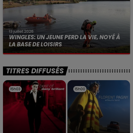
13 juillet 2026
WINGLES: UN JEUNE PERD LA VIE, NOYÉ À
LA BASE DE LOISIRS
La victime a coulé à pic
TITRES DIFFUSÉS
15h03
15h03
15h00
15h00