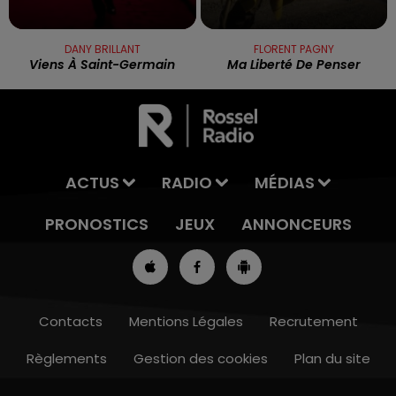
DANY BRILLANT
FLORENT PAGNY
Viens À Saint-Germain
Ma Liberté De Penser
ACTUS
RADIO
MÉDIAS
PRONOSTICS
JEUX
ANNONCEURS
Contacts
Mentions Légales
Recrutement
Règlements
Gestion des cookies
Plan du site
7h00 - 10h00
DEBOUT C'EST L'HEURE