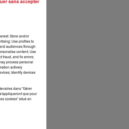
uer sans accepter
13h00 - 16h00
LES APRÈS-MIDI QUI CHANTENT
il
erest: Store and/or
tising; Use profiles to
n
tand audiences through
personalise content; Use
 fraud, and fix errors;
 may process personal
mation actively
vices; Identify devices
rtenaires dans "Gérer
s'appliqueront que pour
les cookies" situé en