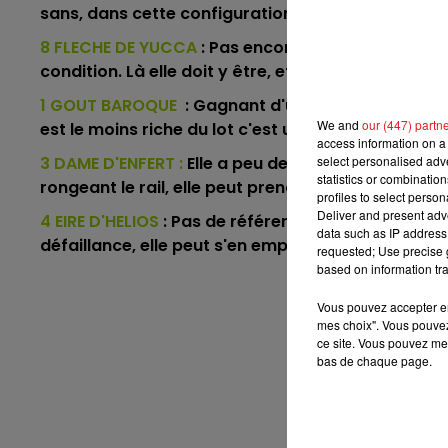
sans, dans cette configuration il détient une pre
7h00 - 10h00
DEBOUT C'EST L'HEURE
8 FLECHE DE YUCCA
: Pas encore déferré cette ann
condition. Là elle doit y être, et comme son nom l'ind
1 GOUT BAROQUE
: Gagnant d'un groupe 2 ce print
We and
our (447) partn
est le moins riche du lot c'est un concurrent capa
access information on a 
3 DAME D'ENFERT :
Elle a peu de réussite dans les 
select personalised ad
statistics or combinatio
rongeant le rail, elle peut prendre un petit access
profiles to select person
Deliver and present adv
4 EIRE D'HELIOS
: Pas de référence corde à droite, 
data such as IP address 
défaillance, elle peut s'en emparer à nouveau.
requested; Use precise g
based on information tra
Vous pouvez accepter en 
En dire
mes choix". Vous pouvez
ce site. Vous pouvez met
bas de chaque page.
En dire