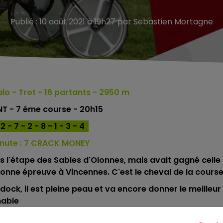
Publié : 10 août 2021 à 19h27 par Sebastien Mortagne
alo
- Trot - 16
partants - 2950 m
T - 7 éme course - 20h15
 - 7 - 2 - 8 - 1 - 3 - 4
nute :
7 CRACK MONEY
ans l'étape des Sables d'Olonnes, mais avait gagné celle
onne épreuve à Vincennes. C'est le cheval de la course
dock, il est pleine peau et va encore donner le meilleur
nable
 La dernière fois il était avec ses fers, ce coup-ci il ser