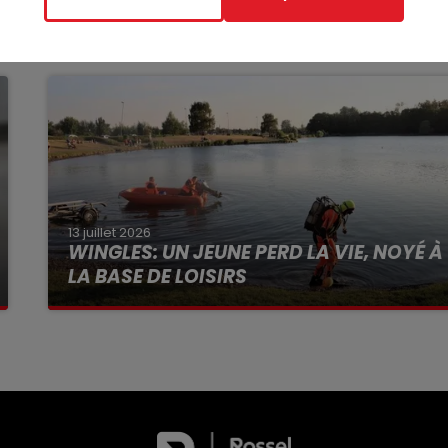
13 juillet 2026
WINGLES: UN JEUNE PERD LA VIE, NOYÉ À
LA BASE DE LOISIRS
La victime a coulé à pic