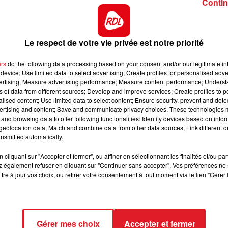
Contin
mière chance.
12h00 - 13h00
RDL & VOUS
ée, elle a couru 5 x le temps de se mettre bien en
ique, elle sait finir vite. Sa place est à l'arrivée.
Le respect de votre vie privée est notre priorité
emps, il fait preuve d'une grande régularité et même si 
ers
do the following data processing based on your consent and/or our legitimate int
ble de réaliser une belle performance.
device; Use limited data to select advertising; Create profiles for personalised adver
quintés et monte de catégorie, mais elle est en forme. E
vertising; Measure advertising performance; Measure content performance; Unders
ns of data from different sources; Develop and improve services; Create profiles to 
it
alised content; Use limited data to select content; Ensure security, prevent and detect
ertising and content; Save and communicate privacy choices. These technologies
elle grapille souvent des 5 éme place. En cas de
and browsing data to offer following functionalities: Identify devices based on infor
eolocation data; Match and combine data from other data sources; Link different de
nsmitted automatically.
*****
cliquant sur "Accepter et fermer", ou affiner en sélectionnant les finalités et/ou pa
ct des pistes :
 également refuser en cliquant sur "Continuer sans accepter". Vos préférences ne 
tre à jour vos choix, ou retirer votre consentement à tout moment via le lien "Gérer 
*****
ct des pistes :
Gérer mes choix
Accepter et fermer