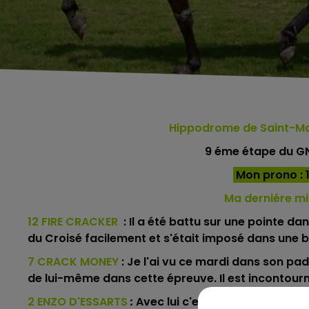
Hippodrome de Saint-M
9 éme étape du GN
Mon prono : 12
Ma derniére mi
12 FIRE CRACKER
: Il a été battu sur une pointe d
du Croisé facilement et s'était imposé dans une b
7 CRACK MONEY
: Je l'ai vu ce mardi dans son pad
de lui-même dans cette épreuve. Il est incontour
2 ENZO D'ESSARTS
:
Avec lui c'est dans les 5 ou dai.