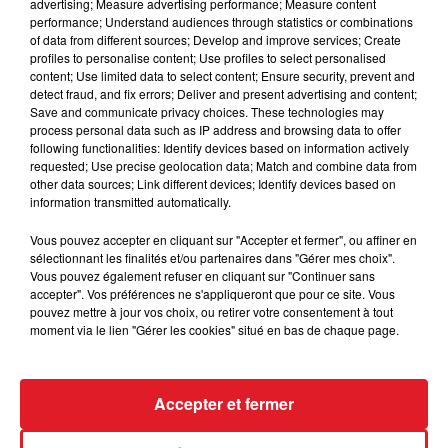
advertising; Measure advertising performance; Measure content
Le handicapeur lui a aussi offert son noel avec 7
performance; Understand audiences through statistics or combinations
livres supplémentaires. Il est capable d'aller contre
of data from different sources; Develop and improve services; Create
profiles to personalise content; Use profiles to select personalised
pour la 4/5 éme place.
content; Use limited data to select content; Ensure security, prevent and
detect fraud, and fix errors; Deliver and present advertising and content;
*****
Save and communicate privacy choices. These technologies may
process personal data such as IP address and browsing data to offer
En direct des pistes :
following functionalities: Identify devices based on information actively
Cagnes/mer (R3) : 210 DJANGO DE CARLESS - 312
requested; Use precise geolocation data; Match and combine data from
other data sources; Link different devices; Identify devices based on
HAUDATIS - 406 HARDI CROWN - 501 GOLD PEJI
information transmitted automatically.
Vous pouvez accepter en cliquant sur "Accepter et fermer", ou affiner en
sélectionnant les finalités et/ou partenaires dans "Gérer mes choix".
Vous pouvez également refuser en cliquant sur "Continuer sans
FIL D'ACTUS
accepter". Vos préférences ne s'appliqueront que pour ce site. Vous
pouvez mettre à jour vos choix, ou retirer votre consentement à tout
moment via le lien "Gérer les cookies" situé en bas de chaque page.
Accepter et fermer