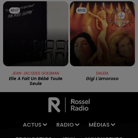
4h17
4h17
4h13
4h13
JEAN-JACQUES GOLDMAN
DALIDA
Elle A Fait Un Bébé Toute
Gigi L'amoroso
Seule
ACTUS
RADIO
MÉDIAS