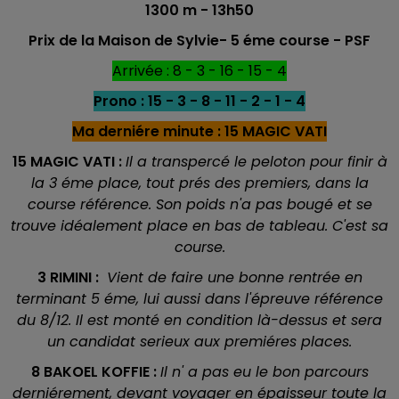
1300 m - 13h50
Prix de la Maison de Sylvie- 5 éme
course - PSF
Arrivée : 8 - 3 - 16 - 15 - 4
Prono : 15 - 3 - 8 - 11 - 2 - 1 - 4
Ma derniére minute : 15 MAGIC VATI
15 MAGIC VATI :
Il a transpercé le peloton pour finir à
la 3 éme place, tout prés des premiers, dans la
course référence. Son poids n'a pas bougé et se
trouve idéalement place en bas de tableau. C'est sa
course.
3 RIMINI :
Vient de faire une bonne rentrée en
terminant 5 éme, lui aussi dans l'épreuve référence
du 8/12. Il est monté en condition là-dessus et sera
un candidat serieux aux premiéres places.
8 BAKOEL KOFFIE :
Il n' a pas eu le bon parcours
derniérement, devant voyager en épaisseur toute la