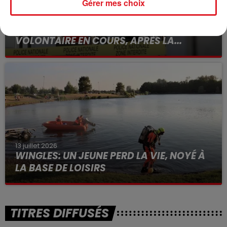
Gérer mes choix
15 juillet 2026
BÉTHUNE: ENQUÊTE POUR HOMICIDE
VOLONTAIRE EN COURS, APRÈS LA...
Selon les premiers éléments, le logement servait
à des prostituées
13 juillet 2026
WINGLES: UN JEUNE PERD LA VIE, NOYÉ À
LA BASE DE LOISIRS
La victime a coulé à pic
TITRES DIFFUSÉS