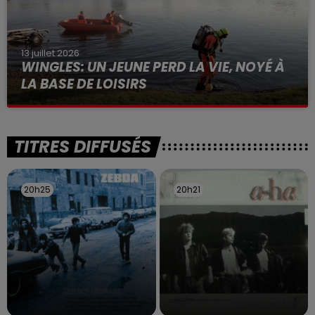
13 juillet 2026
WINGLES: UN JEUNE PERD LA VIE, NOYÉ À
LA BASE DE LOISIRS
La victime a coulé à pic
TITRES DIFFUSÉS
20h25
20h25
20h21
20h21