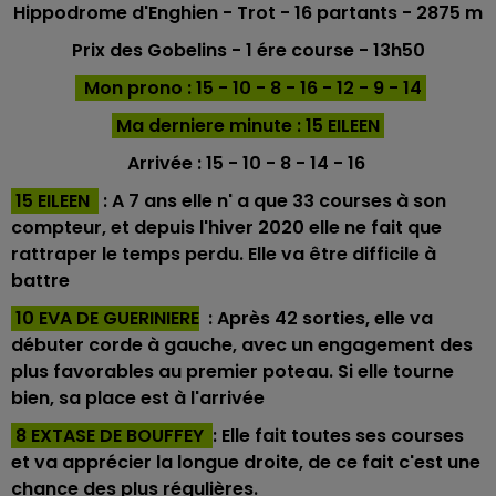
Hippodrome d'Enghien
- Trot - 16
partants - 2875 m
Prix des Gobelins
- 1 ére course - 13h50
Mon prono : 15 - 10 - 8 - 16 - 12 - 9 - 14
Ma derniere minu
te : 15 EILEEN
Arrivée : 15 - 10 - 8 - 14 - 16
15 EILEEN
: A 7 ans elle n' a que 33 courses à son
compteur, et depuis l'hiver 2020 elle ne fait que
rattraper le temps perdu. Elle va être difficile à
battre
10 EVA DE GUERINIERE
: Après 42 sorties, elle va
débuter corde à gauche, avec un engagement des
plus favorables au premier poteau. Si elle tourne
bien, sa place est à l'arrivée
8 EXTASE DE BOUFFEY
: Elle fait toutes ses courses
et va apprécier la longue droite, de ce fait c'est une
chance des plus régulières.