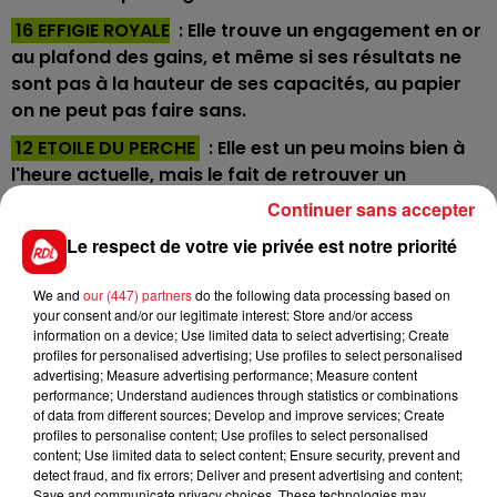
16 EFFIGIE ROYALE
: Elle trouve un engagement en or
au plafond des gains, et même si ses résultats ne
sont pas à la hauteur de ses capacités, au papier
on ne peut pas faire sans.
12 ETOILE DU PERCHE
: Elle est un peu moins bien à
l'heure actuelle, mais le fait de retrouver un
parcours à sa convenance peut la remettre dans le
Continuer sans accepter
droit chemin.
Le respect de votre vie privée est notre priorité
9 DANAE D'ELA
: Elle va aussi bien à l'attelage qu'au
trot monté, et retrouver Enghien sera pour lui plaire.
We and
our (447) partners
do the following data processing based on
your consent and/or our legitimate interest: Store and/or access
La voir dans les 5 ne serait pas une surprise.
information on a device; Use limited data to select advertising; Create
14 CHAYANE DE CALVI
: Ses deux dernières
profiles for personalised advertising; Use profiles to select personalised
advertising; Measure advertising performance; Measure content
performances sur l'herbe sont bonnes et elle a déjà
performance; Understand audiences through statistics or combinations
réussi sur les pistes plates. Elle n'est pas incapable
of data from different sources; Develop and improve services; Create
de completer la bonne combinaison du quinté.
profiles to personalise content; Use profiles to select personalised
content; Use limited data to select content; Ensure security, prevent and
********
detect fraud, and fix errors; Deliver and present advertising and content;
Save and communicate privacy choices. These technologies may