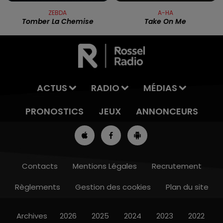
ZEBDA
A-HA
Tomber La Chemise
Take On Me
ACTUS
RADIO
MÉDIAS
PRONOSTICS
JEUX
ANNONCEURS
Contacts
Mentions Légales
Recrutement
Règlements
Gestion des cookies
Plan du site
13h00 - 16h00
LES APRÈS-MIDI QUI CHANTENT
Archives
2026
2025
2024
2023
2022