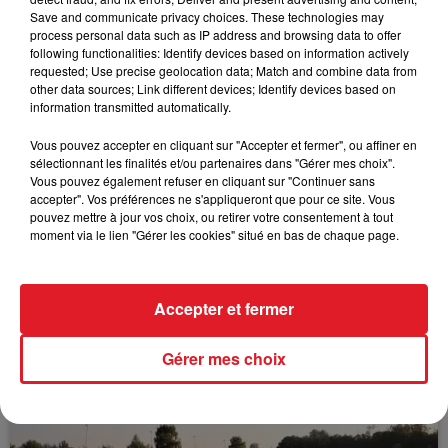
reprendre.
Save and communicate privacy choices. These technologies may
process personal data such as IP address and browsing data to offer
following functionalities: Identify devices based on information actively
requested; Use precise geolocation data; Match and combine data from
other data sources; Link different devices; Identify devices based on
information transmitted automatically.
FIL D'ACTUS
Vous pouvez accepter en cliquant sur "Accepter et fermer", ou affiner en
sélectionnant les finalités et/ou partenaires dans "Gérer mes choix".
Vous pouvez également refuser en cliquant sur "Continuer sans
accepter". Vos préférences ne s'appliqueront que pour ce site. Vous
pouvez mettre à jour vos choix, ou retirer votre consentement à tout
moment via le lien "Gérer les cookies" situé en bas de chaque page.
Accepter et fermer
15 juillet 2026
BÉTHUNE: ENQUÊTE POUR HOMICIDE
VOLONTAIRE EN COURS, APRÈS LA...
Gérer mes choix
Selon les premiers éléments, le logement servait
à des prostituées