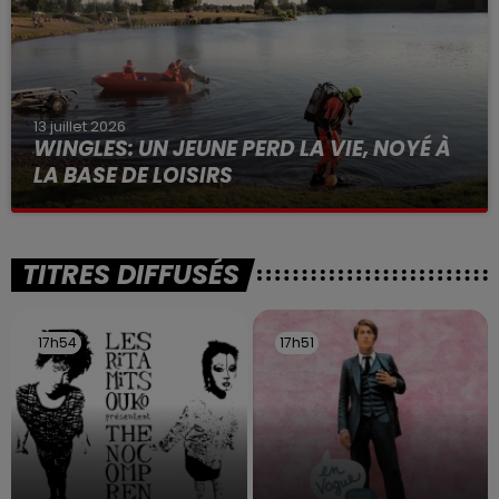
13 juillet 2026
WINGLES: UN JEUNE PERD LA VIE, NOYÉ À
LA BASE DE LOISIRS
La victime a coulé à pic
TITRES DIFFUSÉS
17h54
17h54
17h51
17h51