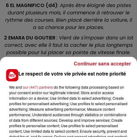
6 EL MAGNIFICO (d4)
: Aprés être éloigné des pistes
durant plusieurs mois, il commence à retrouver le
rythme des courses. Bien placé derriére la voiture, il
a sa chance pour les places.
2 EMARA DU GOUTIER
: Vient de s'imposer dans un lot
correct, avec elle il faut la cacher le plus longtemps
possible pour lui placer sa pointe de vitesse finale.
12 EXTASE DU BOUFFEY
:
A gagné sur ce parcours le
Continuer sans accepter
mois dernier, et fait preuve d'une belle regularité.
Le respect de votre vie privée est notre priorité
Avec un bon parcours, c'est une possibilité.
We and
our (447) partners
do the following data processing based on
4 FARAH DES CAUX (d4)
:
Distancé alors qu'elle avait
your consent and/or our legitimate interest: Store and/or access
la possibilité de prendre une part à l'arrivée lors de
information on a device; Use limited data to select advertising; Create
sa derniére sortie. Si ca se passe bien dans ses
profiles for personalised advertising; Use profiles to select personalised
advertising; Measure advertising performance; Measure content
allures, elle peut se réhabiliter.
performance; Understand audiences through statistics or combinations
8 FIFTY WINNER
(d4)
: Ne vaut mieux pas se fier à ses
of data from different sources; Develop and improve services; Create
profiles to personalise content; Use profiles to select personalised
deux derniéres sorties, car il n'est pas droitier. Il va
content; Use limited data to select content; Ensure security, prevent and
retrouver un tracé qui va mieux lui convenir. A
detect fraud, and fix errors; Deliver and present advertising and content;