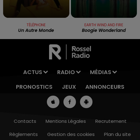
TÉLÉPHONE
EARTH WIND AND FIRE
Un Autre Monde
Boogie Wonderland
ACTUS
RADIO
MÉDIAS
PRONOSTICS
JEUX
ANNONCEURS
Contacts
Mentions Légales
Recrutement
Règlements
Gestion des cookies
Plan du site
13h00 - 16h00