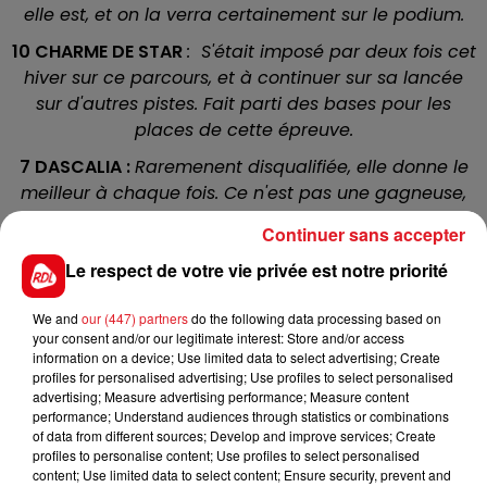
elle est, et on la verra certainement sur le podium.
10 CHARME DE STAR
: S'était imposé par deux fois cet
hiver sur ce parcours, et à continuer sur sa lancée
sur d'autres pistes. Fait parti des bases pour les
places de cette épreuve.
7 DASCALIA :
Raremenent disqualifiée, elle donne le
meilleur à chaque fois. Ce n'est pas une gagneuse,
mais une belle place peut lui revenir avec un
Continuer sans accepter
parcours à l'économie.
Le respect de votre vie privée est notre priorité
14 DIGNE ET DROIT
: Trouve ici un engagement de
choix, il lui faut aussi le bon parcours pour placer sa
We and
our (447) partners
do the following data processing based on
bonne pointe de finale et finir dans la bonne
your consent and/or our legitimate interest: Store and/or access
information on a device; Use limited data to select advertising; Create
combinaison.
profiles for personalised advertising; Use profiles to select personalised
5 CRAZY CHARM :
C'est un cheval d'été, même si sa
advertising; Measure advertising performance; Measure content
performance; Understand audiences through statistics or combinations
dernière course à Cagnes est inexact. Il ne sera pas
of data from different sources; Develop and improve services; Create
à condamner activement.
profiles to personalise content; Use profiles to select personalised
content; Use limited data to select content; Ensure security, prevent and
En direct des pistes :