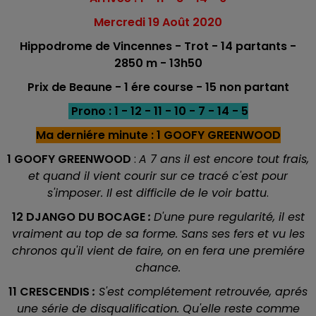
Mercredi 19 Août 2020
Hippodrome de Vincennes - Trot - 14 partants -
2850 m - 13h50
Prix de Beaune - 1 ére course - 15 non partant
Prono : 1 - 12 - 11 - 10 - 7 - 14 - 5
Ma derniére minute : 1 GOOFY GREENWOOD
1 GOOFY GREENWOOD
:
A 7 ans il est encore tout frais,
et quand il vient courir sur ce tracé c'est pour
s'imposer. Il est difficile de le voir battu
.
12 DJANGO DU BOCAGE
:
D'une pure regularité, il est
vraiment au top de sa forme. Sans ses fers et vu les
chronos qu'il vient de faire, on en fera une premiére
chance.
11 CRESCENDIS
:
S'est complétement retrouvée, aprés
une série de disqualification. Qu'elle reste comme