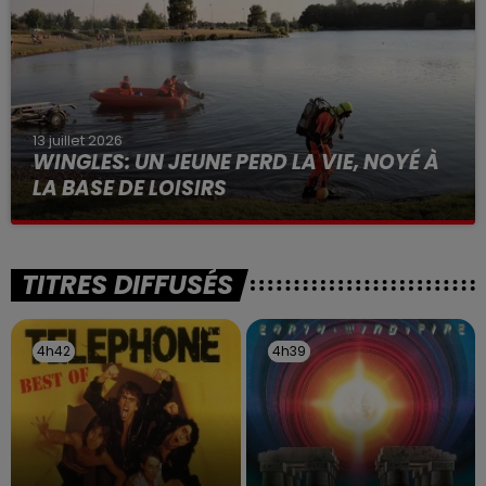
13 juillet 2026
WINGLES: UN JEUNE PERD LA VIE, NOYÉ À
LA BASE DE LOISIRS
La victime a coulé à pic
TITRES DIFFUSÉS
4h42
4h42
4h39
4h39