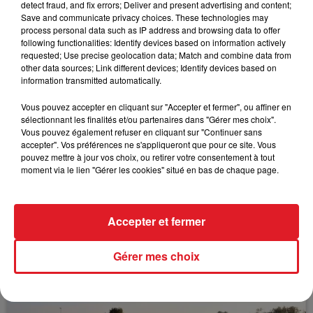
detect fraud, and fix errors; Deliver and present advertising and content;
Save and communicate privacy choices. These technologies may
Les Sables d'Olonnes (R4) : 610 CROSSFIRE
process personal data such as IP address and browsing data to offer
following functionalities: Identify devices based on information actively
requested; Use precise geolocation data; Match and combine data from
other data sources; Link different devices; Identify devices based on
information transmitted automatically.
FIL D'ACTUS
Vous pouvez accepter en cliquant sur "Accepter et fermer", ou affiner en
sélectionnant les finalités et/ou partenaires dans "Gérer mes choix".
Vous pouvez également refuser en cliquant sur "Continuer sans
accepter". Vos préférences ne s'appliqueront que pour ce site. Vous
pouvez mettre à jour vos choix, ou retirer votre consentement à tout
moment via le lien "Gérer les cookies" situé en bas de chaque page.
Accepter et fermer
15 juillet 2026
BÉTHUNE: ENQUÊTE POUR HOMICIDE
Gérer mes choix
VOLONTAIRE EN COURS, APRÈS LA...
Selon les premiers éléments, le logement servait
à des prostituées