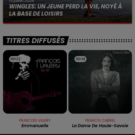
13 juillet 2026
WINGLES: UN JEUNE PERD LA VIE, NOYÉ À
LA BASE DE LOISIRS
La victime a coulé à pic
TITRES DIFFUSÉS
16h22
16h22
16h19
16h19
FRANCOIS VALERY
FRANCIS CABREL
Emmanuelle
La Dame De Haute-Savoie