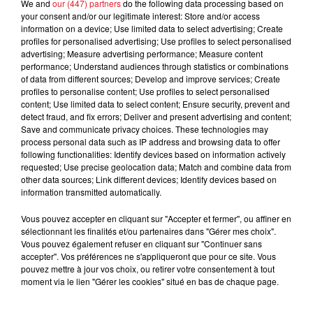
We and
our (447) partners
do the following data processing based on
******
your consent and/or our legitimate interest: Store and/or access
information on a device; Use limited data to select advertising; Create
Hippodrome du Croisé-Laroche - Galop - 16H15
profiles for personalised advertising; Use profiles to select personalised
advertising; Measure advertising performance; Measure content
C1 : 2 - 1 - 4 - 9 - 3 - 13 (Quarté+)
performance; Understand audiences through statistics or combinations
of data from different sources; Develop and improve services; Create
C2 : 1 - 6 - 8 - 2 - 13
profiles to personalise content; Use profiles to select personalised
content; Use limited data to select content; Ensure security, prevent and
C3 : 9 - 1 - 4 - 5 - 8
detect fraud, and fix errors; Deliver and present advertising and content;
Save and communicate privacy choices. These technologies may
C4 : 3 - 10 - 4 - 12 - 2
process personal data such as IP address and browsing data to offer
following functionalities: Identify devices based on information actively
C5 : 1 - 14 - 4 - 5 - 9
requested; Use precise geolocation data; Match and combine data from
other data sources; Link different devices; Identify devices based on
C6 : 10 - 7 - 4 - 1 - 2
information transmitted automatically.
C7 : 3 - 4 - 7 - 2 - 8
Vous pouvez accepter en cliquant sur "Accepter et fermer", ou affiner en
La séléction de la reunion : 201 HOT SUMMER - 309
sélectionnant les finalités et/ou partenaires dans "Gérer mes choix".
Vous pouvez également refuser en cliquant sur "Continuer sans
STANZO - 403 SATISFIELD
accepter". Vos préférences ne s'appliqueront que pour ce site. Vous
pouvez mettre à jour vos choix, ou retirer votre consentement à tout
moment via le lien "Gérer les cookies" situé en bas de chaque page.